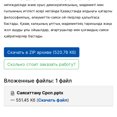
нәтиждесінде және орыс демократиясының, мәдениеті мен
ғылымның игілікті әсері негізінде Қазақстанда алдыңғы қатарлы
философиялық, әлеуметтік-саяси ой-пікірлер қалыптаса
бастады. Қазақ халқының ұлттық мәдениетінің тарихында жаңа
жол ашуды ұлы ойшылдар, ағартушылар мен қоғамдық-саяси
қайраткерлер бастады.
Скачать в ZIP архиве (520.78 Кб)
Сколько стоит заказать работу?
Вложенные файлы: 1 файл
Саясаттану Срсп.pptx
— 551.45 Кб (
Скачать файл
)