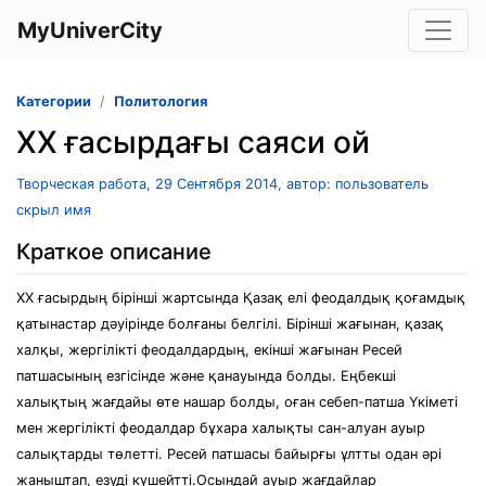
MyUniverCity
Категории
Политология
XX ғасырдағы саяси ой
Творческая работа, 29 Сентября 2014, автор: пользователь
скрыл имя
Краткое описание
XX ғасырдың бірінші жартсында Қазақ елі феодалдық қоғамдық
қатынастар дәуірінде болғаны белгілі. Бірінші жағынан, қазақ
халқы, жергілікті феодалдардың, екінші жағынан Ресей
патшасының езгісінде және қанауында болды. Еңбекші
халықтың жағдайы өте нашар болды, оған себеп-патша Үкіметі
мен жергілікті феодалдар бұхара халықты сан-алуан ауыр
салықтарды төлетті. Ресей патшасы байырғы ұлтты одан әрі
жаныштап, езуді күшейтті.Осындай ауыр жағдайлар