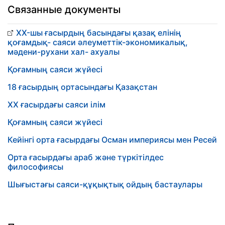
Связанные документы
XX-шы ғасырдың басындағы қазақ елінің
қоғамдық- саяси әлеуметтік-экономикалық,
мәдени-рухани хал- ахуалы
Қоғамның саяси жүйесі
18 ғасырдың ортасындағы Қазақстан
ХХ ғасырдағы саяси ілім
Қоғамның саяси жүйесі
Кейінгі орта ғасырдағы Осман империясы мен Ресей
Орта ғасырдағы араб және түркітілдес
философиясы
Шығыстағы саяси-құқықтық ойдың бастаулары