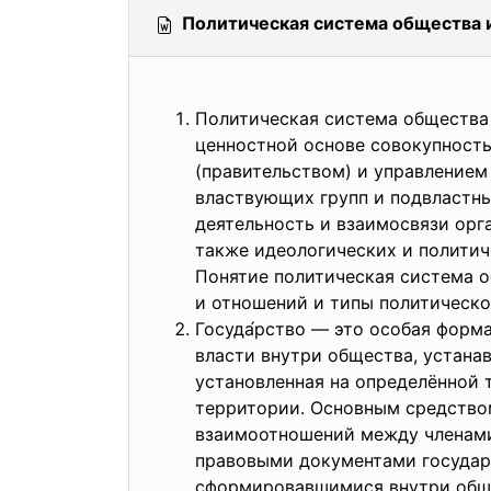
Политическая система общества 
Политическая система общества 
ценностной основе совокупность
(правительством) и управлением
властвующих групп и подвластн
деятельность и взаимосвязи орг
также идеологических и политич
Понятие политическая система о
и отношений и типы политическо
Госуда́рство — это особая фор
власти внутри общества, устан
установленная на определённой 
территории. Основным средством
взаимоотношений между членами 
правовыми документами государс
сформировавшимися внутри обще