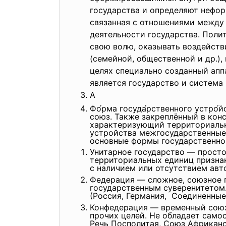
государства и определяют нефор
связанная с отношениями между 
деятельности государства. Поли
свою волю, оказывать воздействи
(семейной, общественной и др.),
целях специально созданный апп
является государство и система
А
Фо́рма госуда́рственного устро
союз. Также закреплённый в кон
характеризующий территориальн
устройства межгосударственные 
основные формы государственно
Унитарное государство — просто
территориальны
х единиц призна
с наличием или отсутствием авто
Федерация — сложное, союзное 
государственным суверенитетом.
(Россия, Германия, Соединенны
Конфедерация — временный союз 
прочих целей. Не обладает само
Речь Посполитая, Союз Африканс