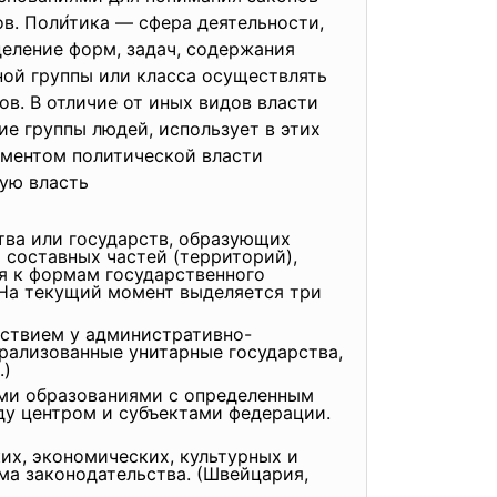
. Поли́тика — сфера деятельности,
еление форм, задач, содержания
ной группы или класса осуществлять
ов. В отличие от иных видов власти
ие группы людей, использует в этих
ементом политической власти
ную власть
тва или государств, образующих
 составных частей (территорий),
я к формам государственного
 На текущий момент выделяется три
тствием у административно-
рализованные унитарные государства,
.)
ыми образованиями с определенным
ду центром и субъектами федерации.
х, экономических, культурных и
ма законодательства. (Швейцария,