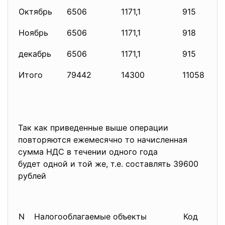
Октябрь
6506
1171,1
915
Ноябрь
6506
1171,1
918
декабрь
6506
1171,1
915
Итого
79442
14300
11058
Так как приведенные выше операции
повторяются ежемесячно то начисленная
сумма НДС в течении одного года
будет одной и той же, т.е. составлять 39600
рублей
N
Налогооблагаемые объекты
Код
На