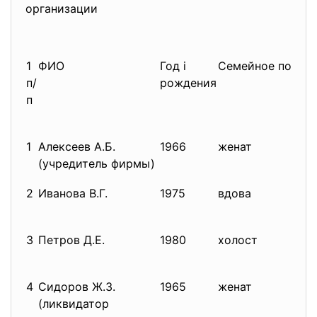
организации
1
ФИО
Год i
Семейное полож
п/
рождения
п
1
Алексеев А.Б.
1966
женат
(учредитель фирмы)
2
Иванова В.Г.
1975
вдова
3
Петров Д.Е.
1980
холост
4
Сидоров Ж.З.
1965
женат
(ликвидатор