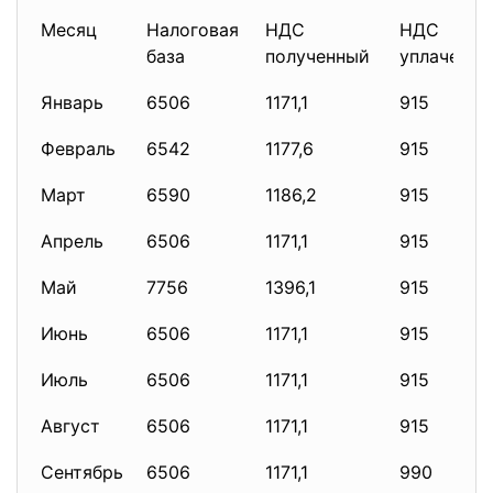
Месяц
Налоговая
НДС
НДС
база
полученный
уплаченны
Январь
6506
1171,1
915
Февраль
6542
1177,6
915
Март
6590
1186,2
915
Апрель
6506
1171,1
915
Май
7756
1396,1
915
Июнь
6506
1171,1
915
Июль
6506
1171,1
915
Август
6506
1171,1
915
Сентябрь
6506
1171,1
990