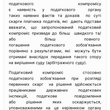
податкового компромісу
є наявність у податкового органу
таких наявних фактів та доказів по суті
скарги платника податків, які дають підстави
вважати, що запропонований податковий
компроміс призведе до більш швидкого та/
або більш повного
погашення податкового зобов'
язання
порівняно з результатами, які можуть бути
отримані внаслідок передання такого спору
на вирішення суду (арбітражного суду).
Податковий компроміс стосовно
податкового зобов'язання при розгляді
первинних скарг на рішення здійснюється
працівниками державних податкових
інспекцій, податкове повідомлення
або рішення яких оскаржується,
уповноваженими на це керівником органу