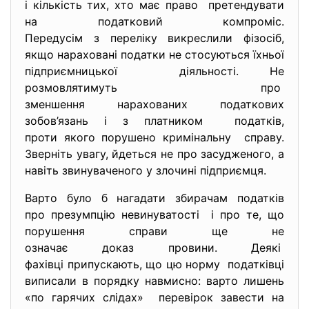
і кількість тих, хто має право претендувати
на податковий компроміс.
Передусім з переліку викреслили фізосіб,
якщо нараховані податки не стосуються їхньої
підприємницької діяльності. Не
розмовлятимуть про
зменшення нарахованих
податкових
зобов’язань і з платником податків,
проти якого порушено кримінальну справу.
Зверніть увагу, йдеться не про засудженого, а
навіть звинуваченого у злочині підприємця.
Варто було б нагадати збирачам податків
про презумпцію невинуватості і про те, що
порушення справи ще не
означає доказ провини. Деякі
фахівці припускають, що цю норму податківці
виписали в порядку навмисно: варто лишень
«по гарячих слідах» перевірок завести на