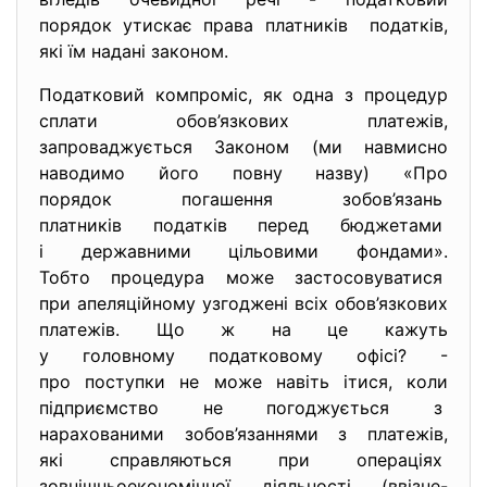
порядок утискає права
платників податків,
які їм надані законом.
Податковий компроміс, як одна з процедур
сплати обов’язкових платежів,
запроваджується Законом (ми навмисно
наводимо його повну назву) «Про
порядок погашення зобов’язань
платників податків перед бюджетами
і державними цільовими фондами».
Тобто процедура може застосовуватися
при апеляційному узгоджені всіх обов’язкових
платежів. Що ж на це кажуть
у головному податковому офісі? -
про поступки не може навіть iтися, коли
підприємство не погоджується з
нарахованими зобов’язаннями з платежів,
які справляються при операціях
зовнішньоекономічної діяльності (ввізне-