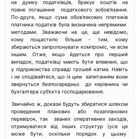
на думку податківців, бракує коштів на
повне погашення податкового зобов’язання.
По-друге, якщо сума обов’язкових платежів
платника податків була визначена непрямими
методами. Зважаючи на це, ще невідомо,
кому пощастило більше - тим, кому
збираються запропонувати компроміс, чи всім
іншим. Отже, якщо йдеться про перший
випадок, податківці мають бути впевнені, що
у підприємства справді грошей катма. Навіть
і не сподівайтеся, що із цим запитанням вони
звернуться безпосередньо до керівника чи
бухгалтера суб’єкта господарювання.
Звичайно ж, докази будуть збиратися шляхом
проведення планових або позапланових
перевірок, так званих оперативних заходів,
отримуватися від інших структур (усе це
може бути, оскільки порядок у цьому