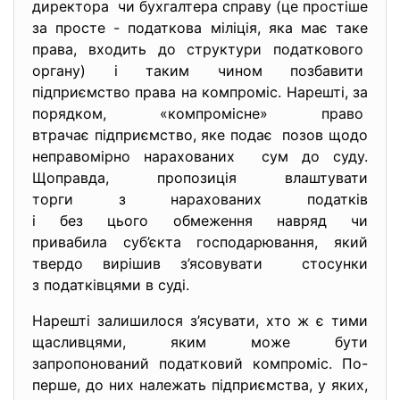
директора чи бухгалтера справу (це простіше
за просте - податкова міліція, яка має таке
права, входить до структури податкового
органу) і таким чином позбавити
підприємство права на компроміс. Нарешті, за
порядком, «компромісне» право
втрачає підприємство, яке подає позов щодо
неправомірно нарахованих сум до суду.
Щоправда, пропозиція влаштувати
торги з нарахованих податків
і без цього обмеження навряд чи
привабила суб’єкта господарювання, який
твердо вирішив з’ясовувати стосунки
з податківцями в суді.
Нарешті залишилося з’ясувати, хто ж є тими
щасливцями, яким може бути
запропонований податковий компроміс. По-
перше, до них належать підприємства, у яких,