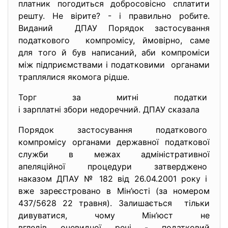
платник погодиться добросовісно сплатити
решту. Не вірите? - і правильно робите.
Виданий ДПАУ Порядок застосування
податкового компромісу, ймовірно, саме
для того й був написаний, аби компроміси
між підприємствами і податковими органами
траплялися якомога рідше.
Торг за митні податки
і зарплатні збори недоречний. ДПАУ сказала
Порядок застосування податкового
компромісу органами державної податкової
служби в межах адміністративної
апеляційної процедури
затверджено
наказом ДПАУ № 182 від 26.04.2001 року і
вже зареєстровано в Мін’юсті (за номером
437/5628 22 травня). Залишається тільки
дивуватися, чому Мін’юст не
вгледів очевидної речі - податковий