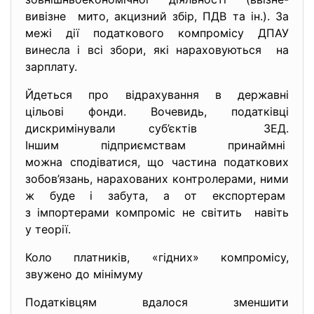
вивізне мито, акцизний збір, ПДВ та ін.). За
межі дії податкового компромісу ДПАУ
винесла і всі збори, які нараховуються на
зарплату.
Йдеться про відрахування в державні
цільові фонди. Вочевидь, податківці
дискримінували суб’єктів ЗЕД.
Іншим підприємствам принаймні
можна сподіватися, що частина податкових
зобов’язань, нарахованих контролерами, ними
ж буде і забута, а от експортерам
з імпортерами компроміс не світить навіть
у теорії.
Коло платників, «гідних» компромісу,
звужено до мінімуму
Податківцям вдалося зменшити