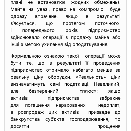
плані не встановлює жодних обмежень).
Майте на увазі, право на компроміс буде
одразу втрачене, якщо в результаті
з’ясується, що протягом поточного
і попереднього років підприємство
здійснювало операції з продажу майна або
інші з метою ухилення від оподаткування.
Формальною ознакою такої операції може
бути те, що в результаті її проведення
підприємство отримало набагато менше за
реальну ціну оборудки. «Реальність» ціни
визначатимуть самі податківці. Невеликий,
але безперечний «плюс»: якщо
активів підприємства забракне
для погашення нарахованих недоплат,
а розпродаж цих активів призведе до
банкрутства суб’єкта господарювання, то
досягти прощення