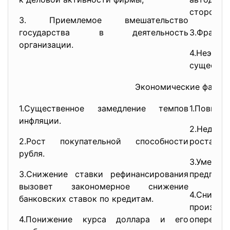
стороны 
3. Приемлемое вмешательство
государства в деятельность
3.Фрагме
организации.
4.Неэффе
существу
Экономические факто
1.Существенное замедление темпов
1.Повышен
инфляции.
2.Недос
2.Рост покупательной способности
роста ин
рубля.
3.Умен
3.Снижение ставки рефинансирования
предприя
вызовет закономерное снижение
4.Сниж
банковских ставок по кредитам.
произ
4.Понижение курса доллара и его
опережа