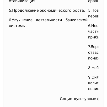
стабилизация.
сравнени
5.Продолжение экономического роста.
5.Повыш
перевозки
6.Улучшение деятельности банковской
системы.
6.Несове
частност
прибыль).
7.Вероя
ставок п
понижени
8.Неблаг
9.Силь
капитал
своим те
Социо-культурные фак