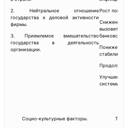
2. Нейтральное отношение
Рост покупа
государства к деловой активности
Снижение 
фирмы.
вызовет 
3. Приемлемое вмешательство
банковских 
государства в деятельность
Понижени
организации.
стабилизаци
Продолжени
Улучшение 
системы.
Социо-культурные факторы.
Техно