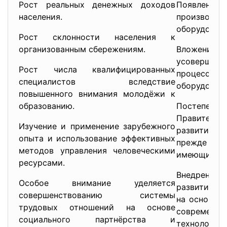
Рост реальных денежных доходов
Появление
населения.
производст
оборудовани
Рост склонности населения к
организованным сбережениям.
Вложен
усовершенс
Рост числа квалифицированных
процесс
специалистов вследствие
оборудовани
повышенного внимания молодёжи к
образованию.
Постепенн
Правитель
Изучение и применение зарубежного
развитие ин
опыта и использование эффективных
прежде в
методов управления человеческими
имеющихся 
ресурсами.
Внедрение 
Особое внимание уделяется
развития э
совершенствованию системы
на основе и
трудовых отношений на основе
современ
социального партнёрства и
технологи