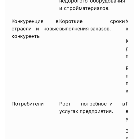
недорогого оборудования
и стройматериалов.
Конкуренция в
Короткие сроки
Уве
отрасли и новые
выполнения заказов.
конк
конкуренты
Конк
расш
пред
Возм
пере
пот
конк
Потребители
Рост потребности в
По
услугах предприятия.
высо
услуг
Заин
потр