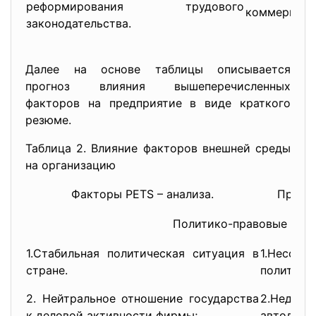
реформирования трудового
коммерции.
законодательства.
Далее на основе таблицы описывается
прогноз влияния вышеперечисленных
факторов на предприятие в виде краткого
резюме.
Таблица 2. Влияние факторов внешней среды
на организацию
Факторы PETS – анализа.
Прогно
Политико-правовые фак
1.Стабильная политическая ситуация в
1.Несов
стране.
политики
2. Нейтральное отношение государства
2.Недост
к деловой активности фирмы;
автодо