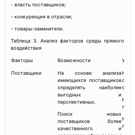
- власть поставщиков;
- конкуренция в отрасли;
- товары-заменители.
Таблица 3. Анализ факторов среды прямого
воздействия
Факторы
Возможности
Угро
Поставщики
На основе анализа
Недо
имеющихся поставщиков
обс
определять наиболее
стор
выгодных и
Нес
перспективных.
пост
Поиск новых
Нест
поставщиков более
пост
качественного и