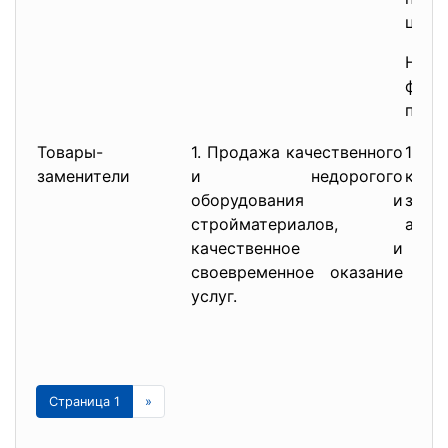
ценах
Нест
фина
потр
Товары-
1. Продажа качественного
1.
заменители
и недорогого
кол
оборудования и
за
стройматериалов,
анало
качественное и
своевременное оказание
услуг.
Страница 1
»