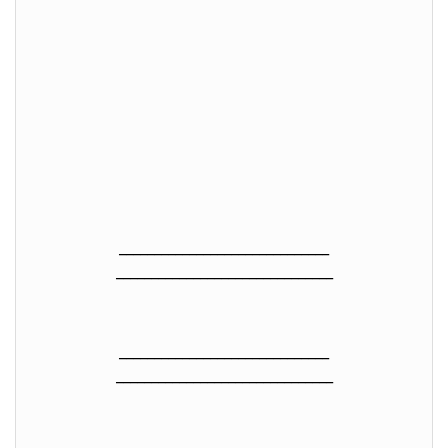
______________________________
______________________________
_
______________________________
______________________________
_