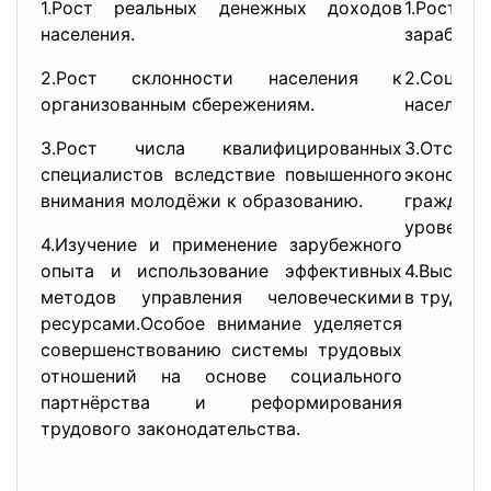
1.Рост реальных денежных доходов
1.Рост с
населения.
заработно
2.Рост склонности населения к
2.Соци
организованным сбережениям.
населения
3.Рост числа квалифицированных
3.Отсу
специалистов вследствие повышенного
экономич
внимания молодёжи к образованию.
граждан
уровень 
4.Изучение и применение зарубежного
опыта и использование эффективных
4.Высоки
методов управления человеческими
в трудос
ресурсами.Особое внимание уделяется
совершенствованию системы трудовых
отношений на основе социального
партнёрства и реформирования
трудового законодательства.