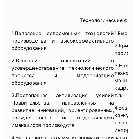
Технологические факт
1.Появление современных технологий
1.Высока
производства и высокоэффективного
2.Кри
оборудования.
производ
2.Вложение инвестиций в
3.Нал
усовершенствование технологического
технол
процесса и модернизацию
мощнос
оборудования.
кадров, 
3.Постепенная активизация усилий
т.п.
Правительства, направленных на
4.Возм
развитие инноваций, ориентированных,
конку
прежде всего на модернизацию
техно
имеющихся производств.
информ
4.Внедрение программ информатизации
занять б