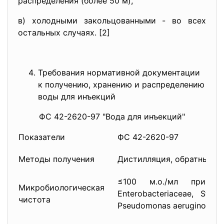
распределения (более 50 м),
в) холодными закольцованными - во всех
остальных случаях. [2]
Требования нормативной документации
к получению, хранению и распределению
воды для инъекций
ФС 42-2620-97 "Вода для инъекций"
Показатели
ФС 42-2620-97
Методы получения
Дистилляция, обратный о
≤100 м.о./мл при от
Микробиологическая
Enterоbacteriaceae, Staph
чистота
Pseudomonas aeruginosa