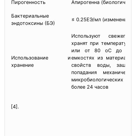
Пирогенность
Апирогенна (биологическ
Бактериальные
≤ 0.25ЕЭ/мл (изменение №
эндотоксины (БЭ)
Используют свежеприг
хранят при температуре 
или от 80 оС до 95 
Использование и
емкостях из материалов
хранение
свойств воды, защищ
попадания механическ
микробиологических заг
более 24 часов
[4].