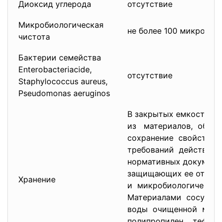
Диоксид углерода
отсутствие
Микробиологическая
не более 100 микроорга
чистота
Бактерии семейства
Enterobacteriacide,
отсутствие
Staphylococcus aureus,
Pseudomonas aeruginos
В закрытых емкостях, 
из материалов, обес
сохранение свойств 
требований действую
нормативных документ
защищающих ее от ин
Хранение
и микробиологических
Материалами сосуда 
воды очищенной мог
полипропилен, тефлон