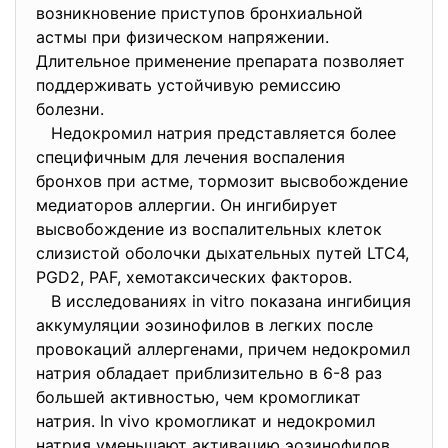
возникновение приступов бронхиальной
астмы при физическом напряжении.
Длительное применение препарата позволяет
поддерживать устойчивую ремиссию
болезни.
Недокромил натрия представляется более
специфичным для лечения воспаления
бронхов при астме, тормозит высвобождение
медиаторов аллергии. Он ингибирует
высвобождение из воспалительных клеток
слизистой оболочки дыхательных путей LTC4,
PGD2, PAF, хемотаксических факторов.
В исследованиях in vitro показана ингибиция
аккумуляции эозинофилов в легких после
провокаций аллергенами, причем недокромил
натрия обладает приблизительно в 6-8 раз
большей активностью, чем кромогликат
натрия. In vivo кромогликат и недокромил
натрия уменьшают активацию эозинофилов,