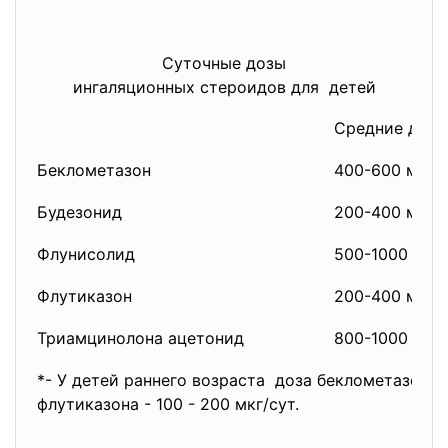
Суточные дозы
ингаляционных стероидов для детей
Средние дозы
Беклометазон
400-600 мкг*
Будезонид
200-400 мкг
Флунисолид
500-1000 мкг
Флутиказон
200-400 мкг*
Триамцинолона ацетонид
800-1000 мкг
*- У детей раннего возраста доза беклометазона с
флутиказона - 100 - 200 мкг/сут.