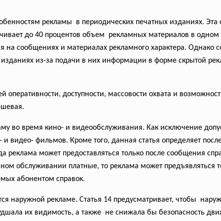
обенностям рекламы в периодических печатных изданиях. Эта ст
чивает до 40 процентов объем рекламных материалов в одном
ся на сообщениях и материалах рекламного характера. Однако
изданиях из-за подачи в них информации в форме скрытой рекл
ей оперативности, доступности, массовости охвата и возможно
ешевая.
ламу во время кино- и видеообслуживания. Как исключение допу
- и видео- фильмов. Кроме того, данная статья определяет пос
а реклама может предоставляться только после сообщения спр
ном обслуживании платные, то реклама может предъявляться тол
емых абонентом справок.
тся наружной рекламе. Статья 14 предусматривает, чтобы нару
худшала их видимость, а также не снижала бы безопасность дв