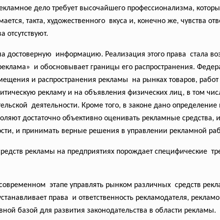
екламное дело требует высочайшего
профессионализма, которы
имается, такта, художественного вкуса и, конечно же, чувства от
а отсутствуют.
на достоверную информацию. Реализация этого права стала во
реклама» и обосновывает границы его распространения. Федер
ещения и распространения рекламы на рынках товаров, работ и 
литическую рекламу и на объявления физических лиц, в том чи
ельской деятельности.
Кроме того, в законе дано определени
оляют достаточно объективно оценивать рекламные средства, 
сти, и принимать верные решения в управлении рекламной раб
редств рекламы на предприятиях порождает специфические тре
 современном этапе управлять рынком различных средств рекл
 устанавливает права и ответственность
рекламодателя, рекламо
вной базой для развития законодательства в области рекламы.