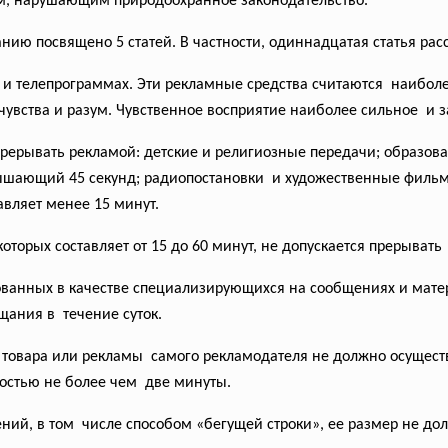
иям, нарушающим природоохранное
законодательство.
ванию
посвящено 5 статей. В частности, одиннадцатая статья ра
 и телепрограммах. Эти рекламные средства считаются наибол
 чувства и разум. Чувственное восприятие наиболее сильное и
 прерывать
рекламой: детские и религиозные
передачи; образов
вышающий 45 секунд; радиопостановки и художественные фильм
авляет менее 15 минут.
торых составляет от 15 до 60 минут, не допускается прерывать
рованных в качестве специализирующихся на сообщениях и мате
ания в течение суток.
 товара или рекламы самого рекламодателя не должно осуществ
остью не более чем две минуты.
ний, в том числе способом «бегущей строки», ее размер не д