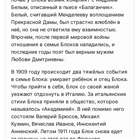
Белым, описанный в пьесе «Балаганчик».
Белый, считавший Менделееву воплощением
Прекрасной Дамы, был страстно влюблён в
неё, но она не ответила ему взаимностью.
Впрочем, после первой мировой войны
отношения в семье Блоков наладились, и
последние годы поэт был верным мужем
Любови Дмитриевны.
В 1909 году происходит два тяжёлых события
в семье Блока: умирает ребёнок и отец Блока.
Чтобы прийти в себя, Блок со своей женой
уезжают отдохнуть в Италию. За итальянские
стихи Блока приняли в общество, которое
называлось «Академией». В ней помимо него
состояли Валерий Брюсов, Михаил
Кузмин, Вячеслав Иванов, Иннокентий
Анненский. Летом 1911 года Блок снова едет
за границу, на этот раз во Францию.