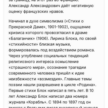
Александр Александрович даёт негативную
оценку французских нравов.
Начинал в духе символизма («Стихи о
Прекрасной Даме», 1901-1902), ощущение
кризиса которого провозгласил в драме
«Балаганчик» (1906). Лирика Блока, по своей
«стихийности» близкая музыке,
формировалась под воздействием романса.
Через углубление социальных тенденций
религиозного интереса осмысление
«страшного мира», осознание трагедии
современного человека пришёл к идее
неизбежности «возмездия». Главные темы
поэзии нашли разрешение в цикле «Родина».
Первые стихи Блок написал в пять лет. В 10
лет Александр Блок написал два номера
журнала «Корабль». С 1894 по 1897 год он
вместе с братьями писал рукописный журнал