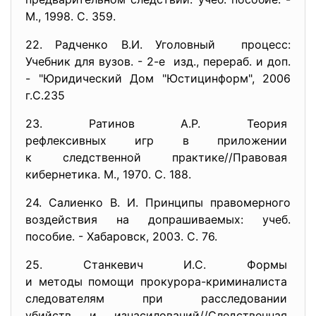
М., 1998. С. 359.
22. Радченко В.И. Уголовный процесс:
Учебник для вузов. - 2-е изд., перераб. и доп.
- "Юридический Дом "Юстицинформ", 2006
г.С.235
23. Ратинов А.Р. Теория
рефлексивных игр в приложении
к следственной практике//
Правовая
кибернетика. М., 1970. С. 188.
24. Салиенко В. И. Принципы правомерного
воздействия на допрашиваемых: учеб.
пособие. - Хабаровск, 2003. С. 76.
25. Станкевич И.С. Формы
и методы помощи прокурора-
криминалиста
следователям при
расследовании
убийств и изнасилований//
Следственная