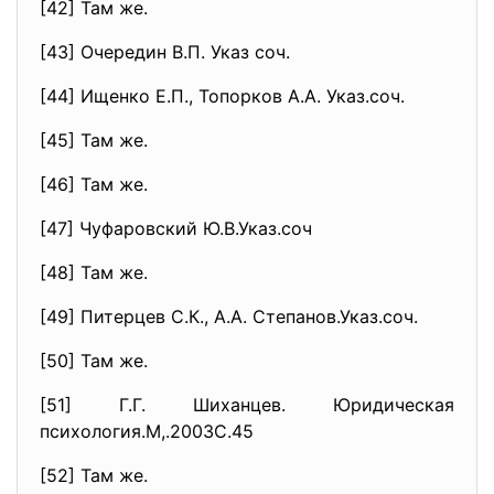
[42] Там же.
[43] Очередин В.П. Указ соч.
[44] Ищенко Е.П., Топорков А.А. Указ.соч.
[45] Там же.
[46] Там же.
[47] Чуфаровский Ю.В.Указ.соч
[48] Там же.
[49] Питерцев С.К., А.А. Степанов.Указ.соч.
[50] Там же.
[51] Г.Г. Шиханцев. Юридическая
психология.М,.2003С.45
[52] Там же.