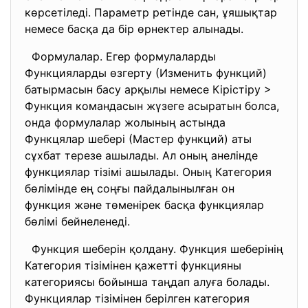
көрсетіледі. Параметр ретінде сан, ұяшықтар
немесе басқа да бір өрнектер алынады.
Формулалар. Егер формулаларды
Функцияларды өзгерту (Изменить функций)
батырмасын басу арқылы немесе Кірістіру >
Функция командасын жүзеге асыратын болса,
онда формулалар жолының астында
Функцялар шебері (Мастер функций) аты
сұхбат терезе ашылады. Ал оның анелінде
функциялар тізімі ашылады. Оның Категория
бөлімінде ең соңғы пайдалынылған он
функция және төменірек басқа функциялар
бөлімі бейнеленеді.
Функция шеберін қолдану. Функция шеберінің
Категория тізімінен қажетті функцияны
категориясы бойынша таңдап алуға болады.
Функциялар тізімінен берілген категория