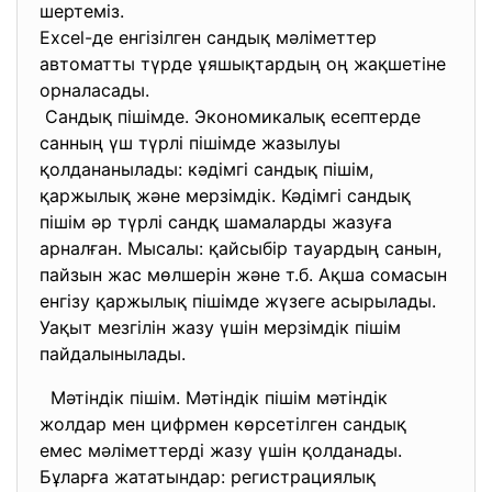
шертеміз.
Excel-де енгізілген сандық мәліметтер
автоматты түрде ұяшықтардың оң жақшетіне
орналасады.
Сандық пішімде. Экономикалық есептерде
санның үш түрлі пішімде жазылуы
қолдананылады: кәдімгі сандық пішім,
қаржылық және мерзімдік. Кәдімгі сандық
пішім әр түрлі сандқ шамаларды жазуға
арналған. Мысалы: қайсыбір тауардың санын,
пайзын жас мөлшерін және т.б. Ақша сомасын
енгізу қаржылық пішімде жүзеге асырылады.
Уақыт мезгілін жазу үшін мерзімдік пішім
пайдалынылады.
Мәтіндік пішім. Мәтіндік пішім мәтіндік
жолдар мен цифрмен көрсетілген сандық
емес мәліметтерді жазу үшін қолданады.
Бұларға жататындар: регистрациялық