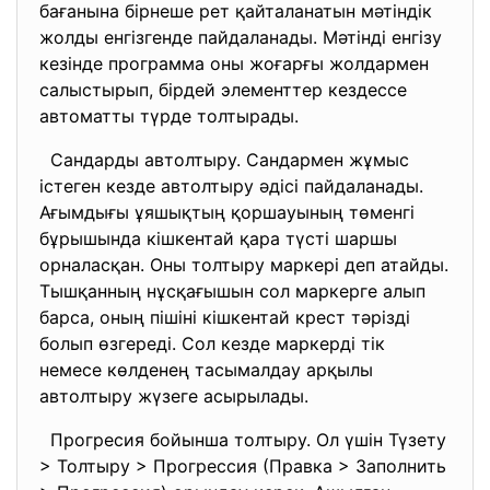
бағанына бірнеше рет қайталанатын мәтіндік
жолды енгізгенде пайдаланады. Мәтінді енгізу
кезінде программа оны жоғарғы жолдармен
салыстырып, бірдей элементтер кездессе
автоматты түрде толтырады.
Сандарды автолтыру. Сандармен жұмыс
істеген кезде автолтыру әдісі пайдаланады.
Ағымдығы ұяшықтың қоршауының төменгі
бұрышында кішкентай қара түсті шаршы
орналасқан. Оны толтыру маркері деп атайды.
Тышқанның нұсқағышын сол маркерге алып
барса, оның пішіні кішкентай крест тәрізді
болып өзгереді. Сол кезде маркерді тік
немесе көлденең тасымалдау арқылы
автолтыру жүзеге асырылады.
Прогресия бойынша толтыру. Ол үшін Түзету
> Толтыру > Прогрессия (Правка > Заполнить