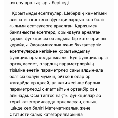
өзгеру аралықтары беріледі.
Қорытынды есептеулер. Шебердің көмегімен
алынатын көптеген функциялардың көп бөлігі
ғылыми есптеулерге арналған. Қаржымен
байланысты есептерді орындауға арналған
қаржы функциясы өз алдына бір категорияны
құрайды. Экономикалық және бухгалтерлік
есептеулерде негізінен қорытындылау
функциялары қолданылады. Бұл функцияларға
ортақ қасиет, олардың параметрлерінің
тізіміне енетін параметрлер саны алдын-ала
белгісіз болуы мүмкін, өйткені олар әр
жағдайда әр қалай, ал нәтижесінде барлық
параметрлерді сипаттайтын ортақбір сан
алынады. Осы типтес нақты функциялар әр
түрлі категорияларда орналасқан, соның
ішінде көп бөлігі Математикалық және
Статистикалық категорияларында