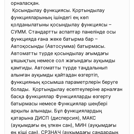
орналасқан.
Қосындылау функциясы. Қортындылау
функцияларының ішіндегі ең көп
қолданылатыны қосындылау функциясы –
СУММ. Стандартты аспаптар панелінде осы
функцияда ғана жеке батырма бар –
Автоқосынды (Автосумма) батырмасы.
Автоматты түрде қосындылау ағымдағы
ұяшықтың немесе сол жағындағы ауқымды
қамтиды. Автоматты түрде таңдалынып
алынған ауқымды қайтадан өзгертіп,
функцияның қосымша параметрлерін беруге
болады. Қортындылау есептеулеріне арналған
басқа функциялар Функцияларды өзгерту
батырмасы немесе Функциялар шеңбері
арқылы алынады. Бұл функциялардың
қатарына ДИСП (дисперсия), МАКС
(ауқымдағы ең үлкен сан), МИН (ауқымдағы
ең кіші сан), СРЗНАЧ (ауқымдағы сандардың