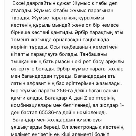
Excel даярлайтын құжат Жұмыс кітабы деп
аталады. Жұмыс кітабы жұмыс парағынан
тұрады. Жұмыс парағының құрылымы
кестенің құрылымындай және ол бір немесе
бірнеше кестені қамтиды. Әрбір парақтың аты
төменгі жағында орналасқан таңбашада
көрініп тұрады. Осы таңбашаның көмегімен
кітапты парақтауға болады. Таңбашаны
тышқаннның батырмасын екі рет басу арқылы
өзгертуге болады. Әрбір жұмыс парағы жолар
мен бағандардан тұрады. Бағандардың аты
латын алфавитінің бас әріптерімен жазылады.
Бір жұмыс парағы 256-ға дейін баған санын
қамти алады. Бағандар А-дан Z әріптерінің
комбинацияларымен белгіленеді, ал жолдар 1-
ден бастап 65536-ға дейін нөмірленеді.
Бағандар мен жолдардың қиылысуы
ұяшықтарды береді. Ол электрондық кестенің
мәлімет енгізетін ең кіші элементі болып