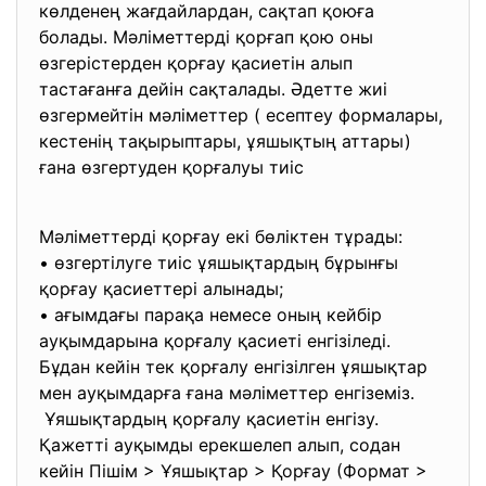
көлденең жағдайлардан, сақтап қоюға
болады. Мәліметтерді қорғап қою оны
өзгерістерден қорғау қасиетін алып
тастағанға дейін сақталады. Әдетте жиі
өзгермейтін мәліметтер ( есептеу формалары,
кестенің тақырыптары, ұяшықтың аттары)
ғана өзгертуден қорғалуы тиіс
Мәліметтерді қорғау екі бөліктен тұрады:
• өзгертілуге тиіс ұяшықтардың бұрынғы
қорғау қасиеттері алынады;
• ағымдағы парақа немесе оның кейбір
ауқымдарына қорғалу қасиеті енгізіледі.
Бұдан кейін тек қорғалу енгізілген ұяшықтар
мен ауқымдарға ғана мәліметтер енгіземіз.
Ұяшықтардың қорғалу қасиетін енгізу.
Қажетті ауқымды ерекшелеп алып, содан
кейін Пішім > Ұяшықтар > Қорғау (Формат >