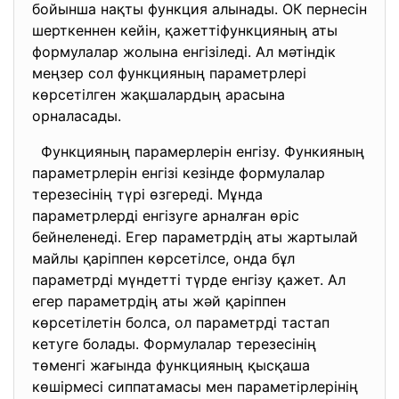
бойынша нақты функция алынады. ОК пернесін
шерткеннен кейін, қажеттіфункцияның аты
формулалар жолына енгізіледі. Ал мәтіндік
меңзер сол функцияның параметрлері
көрсетілген жақшалардың арасына
орналасады.
Функцияның парамерлерін енгізу. Функияның
параметрлерін енгізі кезінде формулалар
терезесінің түрі өзгереді. Мұнда
параметрлерді енгізуге арналған өріс
бейнеленеді. Егер параметрдің аты жартылай
майлы қаріппен көрсетілсе, онда бұл
параметрді мүндетті түрде енгізу қажет. Ал
егер параметрдің аты жәй қаріппен
көрсетілетін болса, ол параметрді тастап
кетуге болады. Формулалар терезесінің
төменгі жағында функцияның қысқаша
көшірмесі сиппатамасы мен параметірлерінің