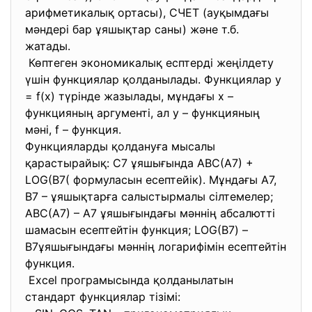
арифметикалық ортасы), СЧЕТ (ауқымдағы
мәндері бар ұяшықтар саны) және т.б.
жатады.
Көптеген экономикалық есптерді жеңілдету
үшін функциялар қолданылады. Функциялар y
= f(x) түрінде жазылады, мұндағы х –
функцияның аргументі, ал у – функцияның
мәні, f – функция.
Функцияларды қолдануға мысалы
қарастырайық: С7 ұяшығында АВС(А7) +
LOG(В7( формуласын есептейік). Мұндағы А7,
В7 – ұяшықтарға салыстырмалы сілтемелер;
АВС(А7) – А7 ұяшығындағы мәннің абсалютті
шамасын есептейтін функция; LOG(В7) –
В7ұяшығындағы мәннің логарифімін есептейтін
функция.
Excel програмысында қолданылатын
стандарт функциялар тізімі: