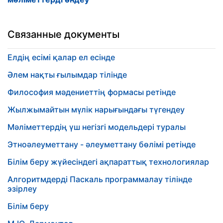
Связанные документы
Елдің есімі қалар ел есінде
Әлем нақты ғылымдар тілінде
Философия мәдениеттің формасы ретінде
Жылжымайтын мүлік нарығындағы түгендеу
Мәліметтердің үш негізгі модельдері туралы
Этноәлеуметтану - әлеуметтану бөлімі ретінде
Білім беру жүйесіндегі ақпараттық технологиялар
Алгоритмдерді Паскаль программалау тілінде
эзірлеу
Білім беру