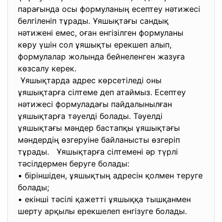
парағында осы формуланың есептеу нәтижесі
белгіленіп тұрады. Ұяшықтағы сандық
нәтижені емес, оған енгізілген формуланы
көру үшін сол ұяшықты ерекшеп алып,
формулалар жолында бейнеленген жазуға
көзсалу керек.
Ұяшықтарда адрес көрсетіледі оны
ұяшықтарға сілтеме деп атаймыз. Есептеу
нәтижесі формуладағы пайдалынылған
ұяшықтарға тәуелді болады. Тәуелді
ұяшықтағы мәндер бастапқы ұяшықтағы
мәндердің өзгеруіне байланысты өзгеріп
тұрады. Ұяшықтарға сілтемені әр түрлі
тәсілдермен беруге болады:
• біріншіден, ұяшықтың адресін қолмен теруге
болады;
• екінші тәсілі қажетті ұяшыққа тышқанмен
шерту арқылы ерекшелеп енгізуге болады.