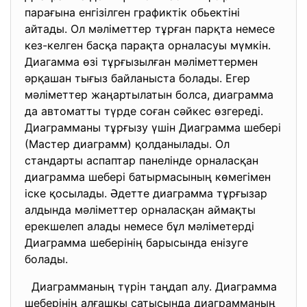
парағына енгізілген графиктік обьектіні
айтады. Ол мәліметтер тұрған парқта немесе
кез-келген басқа парақта орналасуы мүмкін.
Диагамма өзі тұрғызылған мәліметтермен
әрқашан тығыз байланыста болады. Егер
мәліметтер жаңартылатын болса, диаграмма
да автоматты түрде соған сәйкес өзгереді.
Диаграмманы тұрғызу үшін Диаграмма шебері
(Мастер диаграмм) қолданылады. Ол
стандарты аспаптар панелінде орналасқан
диаграмма шебері батырмасының көмегімен
іске қосылады. Әдетте диаграмма тұрғызар
алдында мәліметтер орналасқан аймақты
ерекшелеп алады немесе бұл мәліметерді
Диаграмма шеберінің барысында енізуге
болады.
Диаграмманың түрін таңдап алу. Диаграмма
шеберінің алғашқы сатысында диаграмманың