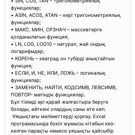
• SIN, COS, TAN – тригонометриялық
функциялар;
• ASIN, ACOS, ATAN – кері тригонометриялық
функциялар;
• МАКС, МИН, СРЗНАЧ – массивтерге
қолданылатын функция;
• LN, LOG, LOG10 – натурал, жай ондық
логарифмдер;
• КОРЕНЬ – кватрад он түбірді анықтайтын
функция;
• ЕСЛИ, И, НЕ, ИЛИ, ЛОЖЬ – логикалық
функциялар;
• ЗАМЕНИТЬ, НАЙТИ, КОДСИМВ, ЛЕВСИМВ,
ПОВТОР- мәтіндік функциялар.
Бұл тізімді әрі қарай жалғастыра беруге
болады, өйткені олардың саны өте көп.
Ұяшықтағы мәліметтерді қорғау. Excel
програмасында бүкіл жұмысы кітабын кез-
келген парақты немесе ұяшықты қайсыбір