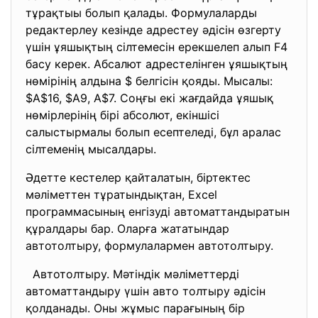
тұрақтыы болып қалады. Формулаларды
редактерлеу кезінде адрестеу әдісін өзгерту
үшін ұяшықтың сілтемесін ерекшелеп алып F4
басу керек. Абсалют адрестелінген ұяшықтың
нөмірінің алдына $ белгісін қояды. Мысалы:
$А$16, $А9, А$7. Соңғы екі жағдайда ұяшық
нөмірлерінің бірі абсолют, екіншісі
салыстырмалы болып есептеледі, бұл аралас
сілтеменің мысалдары.
Әдетте кестелер қайталатын, біртектес
мәліметтен тұратындықтан, Excel
программасының енгізуді автоматтандыратын
құралдары бар. Оларға жататындар
автотолтыру, формулалармен автотолтыру.
Автотолтыру. Мәтіндік мәліметтерді
автоматтандыру үшін авто толтыру әдісін
қолданады. Оны жұмыс парағының бір