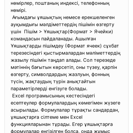
нөмірлер, поштаның индексі, телефонның
нөмірі.
Ағымдағы ұяшықтың немесе ерекшеленген
ауқымдығы мәлдіметтердің пішімін өзгерту
үшін Пішім > Ұяшықтар(Формат > Ячейки)
командасын пайдаланады. Ашылған
Ұяшықтарды пішімдеу (Формат ячеек) сұхбат
терезесіндегі қыстырмалардан мәліметтердің
жазылу пішімін таңдап алады. Сол терезеде
мәтіннің бағытын көрсетіп, оны түзеу, қарпін
өзгерту, символдардың жазлуын, фонның
түсін, жақтаудың түрін анықтайтын
параметірлерді енгізуге болады.
Excel програмысының кестесіндегі
есептеулер формулалардың көмегімен жүзеге
асырылады. Формулалар тұрақты сандардан,
ұяшықтарға сілтеме мен Excel
функцияларынан тұрады. Егер ұяшықтарға
формулалар енгізілген болса, онда жұмыс