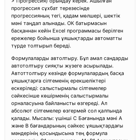
> Прогрессия) орындау керек. Ашылған
прогрессия сұхбат терезесінде
прогрессияның тегі, қадам мөлшері, шектік
мәні таңдап алынады. ОК батырмасын
басқаннан кейін Excel программасы берілген
ережелер бойынша ұяшықтарды автоматты
түрде толтырып береді.
Формулаларды автолтыру. Бұл амал сандарды
автотолтыру сияқты жүзеге асырылады.
Автоттолтыру кезінде формулалардың басқа
ұяшықтарға сілтеменің ерекшеліктері
ескеріледі: салыстырмалы сілтемелер
сәйкесінше көшірменің салыстырмалы
орналасуына байланысты өзгереді. Ал
абсолют сілтемелер өзгермей сол қалпында
қалады. Мысалы: үшінші С Бағанында мәні А
және В бағандарының сәйкес ұяшықтардағы
мәндерінің қосындысына тең формула