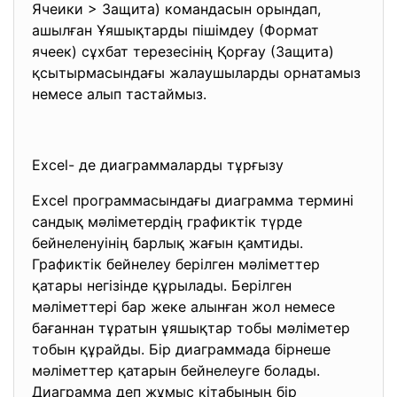
Ячеики > Защита) командасын орындап,
ашылған Ұяшықтарды пішімдеу (Формат
ячеек) сұхбат терезесінің Қорғау (Защита)
қсытырмасындағы жалаушыларды орнатамыз
немесе алып тастаймыз.
Excel- де диаграммаларды тұрғызу
Excel программасындағы диаграмма термині
сандық мәліметердің графиктік түрде
бейнеленуінің барлық жағын қамтиды.
Графиктік бейнелеу берілген мәліметтер
қатары негізінде құрылады. Берілген
мәліметтері бар жеке алынған жол немесе
бағаннан тұратын ұяшықтар тобы мәліметер
тобын құрайды. Бір диаграммада бірнеше
мәліметтер қатарын бейнелеуге болады.
Диаграмма деп жұмыс кітабының бір