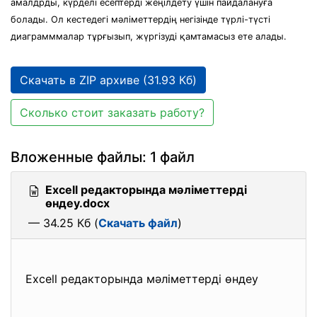
амалдрды, күрделі есептерді жеңілдету үшін пайдалануға
болады. Ол кестедегі мәліметтердің негізінде түрлі-түсті
диаграмммалар тұрғызып, жүргізуді қамтамасыз ете алады.
Скачать в ZIP архиве (31.93 Кб)
Сколько стоит заказать работу?
Вложенные файлы: 1 файл
Excell редакторында мәліметтерді
өндеу.docx
— 34.25 Кб (
Скачать файл
)
Excell редакторында мәліметтерді өндеу