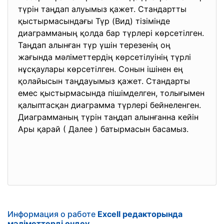
түрін таңдап алуымыз қажет. Стандартты
қыстырмасындағы Түр (Вид) тізімінде
диаграмманың қолда бар түрлері көрсетілген.
Таңдап алынған түр үшін терезенің оң
жағында мәліметтердің көрсетілуінің түрлі
нұсқаулары көрсетілген. Сонын ішінен ең
қолайысын таңдауымыз қажет. Стандарты
емес қыстырмасында пішімделген, толығымен
қалыптасқан диаграмма түрлері бейнеленген.
Диаграмманың түрін таңдап алынғанна кейін
Ары қарай ( Далее ) батырмасын басамыз.
Информация о работе
Excell редакторында
мәліметтерді өндеу