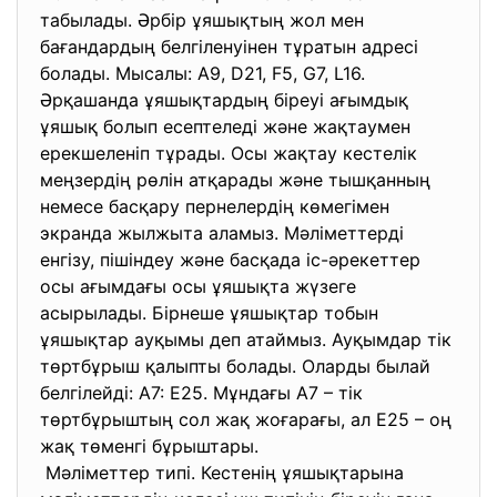
табылады. Әрбір ұяшықтың жол мен
бағандардың белгіленуінен тұратын адресі
болады. Мысалы: А9, D21, F5, G7, L16.
Әрқашанда ұяшықтардың біреуі ағымдық
ұяшық болып есептеледі және жақтаумен
ерекшеленіп тұрады. Осы жақтау кестелік
меңзердің рөлін атқарады және тышқанның
немесе басқару пернелердің көмегімен
экранда жылжыта аламыз. Мәліметтерді
енгізу, пішіндеу және басқада іс-әрекеттер
осы ағымдағы осы ұяшықта жүзеге
асырылады. Бірнеше ұяшықтар тобын
ұяшықтар ауқымы деп атаймыз. Ауқымдар тік
төртбұрыш қалыпты болады. Оларды былай
белгілейді: A7: E25. Мұндағы А7 – тік
төртбұрыштың сол жақ жоғарағы, ал Е25 – оң
жақ төменгі бұрыштары.
Мәліметтер типі. Кестенің ұяшықтарына