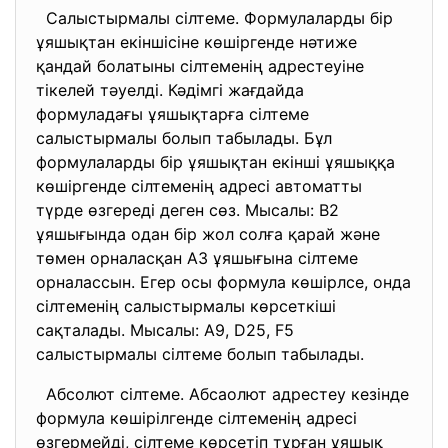
Салыстырмалы сілтеме. Формулаларды бір
ұяшықтан екіншісіне көшіргенде нәтиже
қандай болатыны сілтеменің адрестеуіне
тікелей тәуелді. Кәдімгі жағдайда
формуладағы ұяшықтарға сілтеме
салыстырмалы болып табылады. Бұл
формулаларды бір ұяшықтан екінші ұяшыққа
көшіргенде сілтеменің адресі автоматты
түрде өзгереді деген сөз. Мысалы: В2
ұяшығында одан бір жол солға қарай және
төмен орналасқан А3 ұяшығына сілтеме
орналассын. Егер осы формула көшірлсе, онда
сілтеменің салыстырмалы көрсеткіші
сақталады. Мысалы: А9, D25, F5
салыстырмалы сілтеме болып табылады.
Абсолют сілтеме. Абсаолют адрестеу кезінде
формула көшірілгенде сілтеменің адресі
өзгермейді, сілтеме көрсетіп тұрған ұяшық