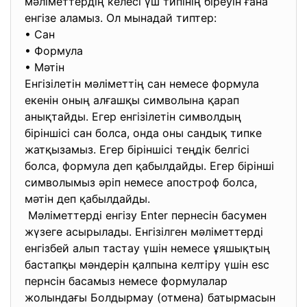
мәліметтердің келесі үш типінің біреуін ғана
енгізе аламыз. Ол мынадай типтер:
• Сан
• Формула
• Мәтін
Енгізілетін мәліметтің сан немесе формула
екенін оның алғашқы символына қарап
анықтайды. Егер енгізілетін символдың
біріншісі сан болса, онда оны сандық типке
жатқызамыз. Егер біріншісі теңдік белгісі
болса, формула деп қабылдайды. Егер бірінші
символымыз әріп немесе апостроф болса,
мәтін деп қабылдайды.
Мәліметтерді енгізу Enter пернесін басумен
жүзеге асырылады. Енгізілген мәліметтерді
енгізбей алып тастау үшін немесе ұяшықтың
бастапқы мәндерін қалпына келтіру үшін esc
пернсін басамыз немесе формулалар
жолындағы Болдырмау (отмена) батырмасын