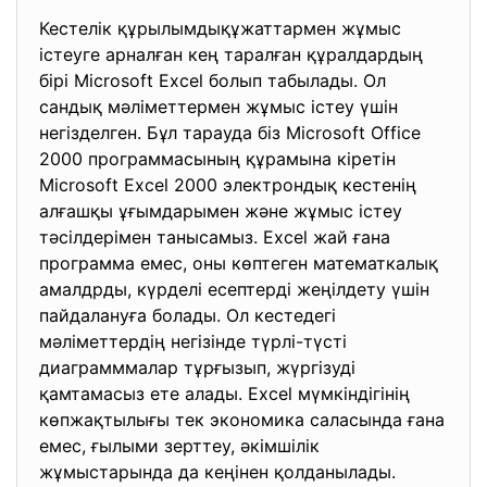
Кестелік құрылымдықұжаттармен жұмыс
істеуге арналған кең таралған құралдардың
бірі Microsoft Excel болып табылады. Ол
сандық мәліметтермен жұмыс істеу үшін
негізделген. Бұл тарауда біз Microsoft Office
2000 программасының құрамына кіретін
Microsoft Excel 2000 электрондық кестенің
алғашқы ұғымдарымен және жұмыс істеу
тәсілдерімен танысамыз. Excel жай ғана
программа емес, оны көптеген математкалық
амалдрды, күрделі есептерді жеңілдету үшін
пайдалануға болады. Ол кестедегі
мәліметтердің негізінде түрлі-түсті
диаграмммалар тұрғызып, жүргізуді
қамтамасыз ете алады. Excel мүмкіндігінің
көпжақтылығы тек экономика саласында ғана
емес, ғылыми зерттеу, әкімшілік
жұмыстарында да кеңінен қолданылады.