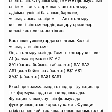
есептелсін. С1 ұяшығында =A1+B1 формуласын
енгіземіз, осы формаланы автотолтыру
әдісімен үшінші бағанның барллық
ұяшықтарына көшіреміз. Автотолтыру
кезіндегі сілтемелердің жаңару ережелері
келесі кестеде көрсетілген:
Бастапқы ұяшықтардағы сілтеме Келесі
ұяшықтағы сілтеме
Оңға толтыру кезінде Төмен толтыру кезінде
А1 (салыстырмалы) В1 А2
$А1 (бағана бойынша абсоллют) $А1 $А2
А$1 (жол бойынша абсолют) В$1 А$1
$А$1 (абсолют) $А$1 $А$1
Excel программасында стандарт функциялар
тек формулаларда ғана қолданылады.
Функцияны шақыру ішін формулада
функцияның атын көрсету қажет. Функция
егізілгеннен кейін жақшада оның параметрлері