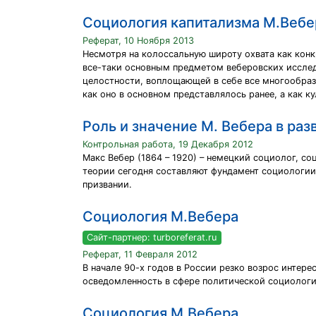
Социология капитализма М.Вебе
Реферат, 10 Ноября 2013
Несмотря на колоссальную широту охвата как кон
все-таки основным предметом веберовских исследо
целостности, воплощающей в себе все многообрази
как оно в основном представлялось ранее, а как к
Роль и значение М. Вебера в ра
Контрольная работа, 19 Декабря 2012
Макс Вебер (1864 – 1920) – немецкий социолог, с
теории сегодня составляют фундамент социологии
призвании.
Социология М.Вебера
Сайт-партнер: turboreferat.ru
Реферат, 11 Февраля 2012
В начале 90-х годов в России резко возрос интер
осведомленность в сфере политической социологии,
Социология М.Вебера