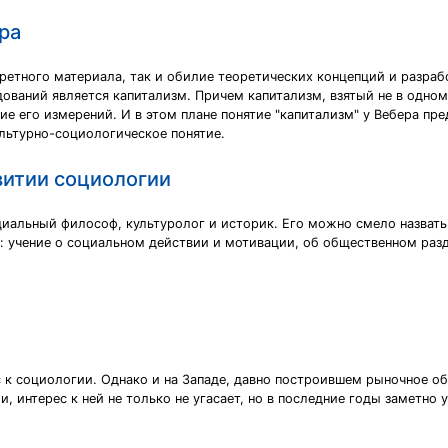
ра
кретного материала, так и обилие теоретических концепций и разра
ваний является капитализм. Причем капитализм, взятый не в одном
е его измерений. И в этом плане понятие "капитализм" у Вебера пре
ультурно-социологическое понятие.
звитии социологии
оциальный философ, культуролог и историк. Его можно смело назват
: учение о социальном действии и мотивации, об общественном разд
ес к социологии. Однако и на Западе, давно построившем рыночное 
 интерес к ней не только не угасает, но в последние годы заметно 