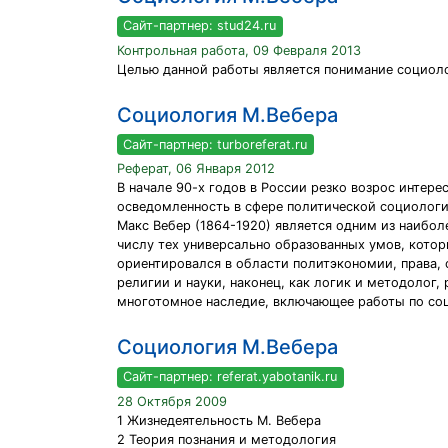
Сайт-партнер: stud24.ru
Контрольная работа, 09 Февраля 2013
Целью данной работы является понимание социоло
Социология М.Вебера
Сайт-партнер: turboreferat.ru
Реферат, 06 Января 2012
В начале 90-х годов в России резко возрос интер
осведомленность в сфере политической социологии,
Макс Вебер (1864-1920) является одним из наиболе
числу тех универсально образованных умов, котор
ориентировался в области политэкономии, права, 
религии и науки, наконец, как логик и методолог,
многотомное наследие, включающее работы по соц
Социология М.Вебера
Сайт-партнер: referat.yabotanik.ru
28 Октября 2009
1 Жизнедеятельность М. Вебера
2 Теория познания и методология