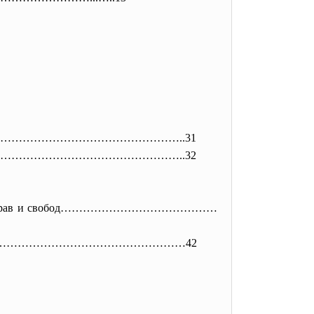
ом………………………………………………………………
…..31
…………………………………………
…………………..32
своих прав и свобод……………………………………
анина в РФ……………………………………………………42