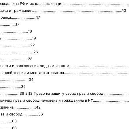
а и гражданина РФ и их классификация……………………………………………………………
д человека и гражданина…………………………………………………………………...…..13
еловека…………………...17
……...…17
……………………………..18
ость………………………..19
зни……………………………22
ени…………………………...26
…………………………...28
циональности и пользования родным языком……………………………………………
а места пребывания и места жительства…………………………………………………
………………………....34
………………………36
…………..38 2.12 Право на защиту своих прав и свобод………………
ции личных прав и свобод человека и гражданина в РФ…………………
ражданина………………...42
прав и свобод……………56
…………63
……..68