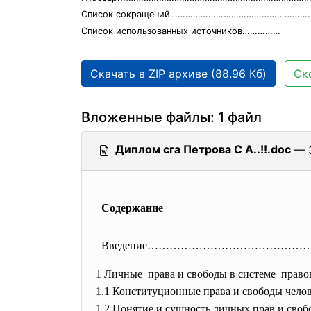
Список сокращений…………………………………………………
Список использованных источников……………
Скачать в ZIP архиве (88.96 Кб)
Ск
Вложенные файлы: 1 файл
Диплом сга Петрова С А..!!.doc
— 
Содержание
Введение…………………………………
1 Личные права и свободы в систем
1.1 Конституционные права и свобод
1.2 Понятие и сущность личных пр