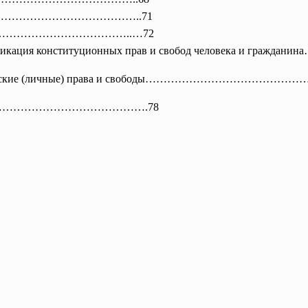
…………………………………
………..71
ков………………………………………..…
72
лассификация конституционных прав и свобод человека
 Гражданские (личные) права и свободы………………………
……………………………………
………….78