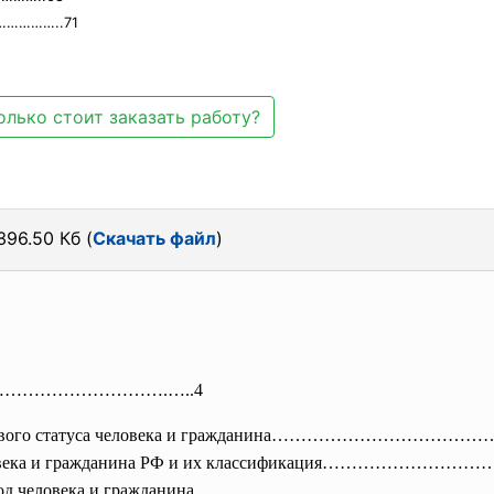
…………..71
олько стоит заказать работу?
396.50 Кб (
Скачать файл
)
………………………
…….…..4
е правового статуса человека и гражданина…………………
ы человека и гражданина РФ и их классификация…………
ав и свобод человека и гражданина……………………………………