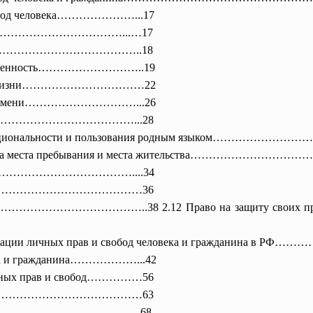
свобод человека…………………...17
……………………………………...
…17
ичности…………………………………..18
косновенность………………………..
19
астной жизни……………………………22
оброго имени…………………………...26
жилища…………………………………...28
 своей национальности и пользования родным язык
 и выбора места пребывания и места жительства…………
дания…………………………………….
...34
…………………………………………………36
………………………………………………
..38 2.12 Право на защиту 
 реализации личных прав и свобод человека и гражд
века и гражданина………………...42
личных прав и свобод……………56
…………………
…………………63
……………………
………………..68