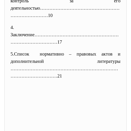
контроль за его
деятельностью……………………………………………
……………………10
4.
Заключение………………………………………………
……
……………………17
5.Список нормативно – правовых актов и
дополнительной литературы
……………………………………………………………
…………………
………21