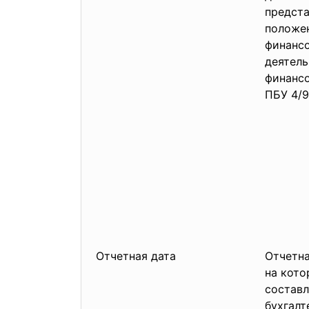
предст
положен
финансо
деятель
финансо
ПБУ 4/9
Отчетная дата
Отчетна
на кото
составл
бухгалт