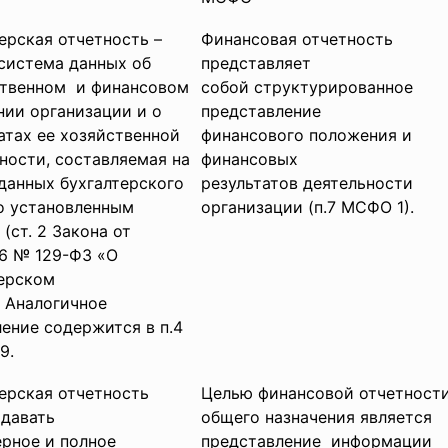
ерская отчетность –
Финансовая отчетность
система данных об
представляет
твенном и финансовом
собой структурированное
ии организации и о
представление
атах ее хозяйственной
финансового положения и
ности, составляемая на
финансовых
данных бухгалтерского
результатов деятельности
о установленным
организации (п.7 МСФО 1).
(ст. 2 Закона от
996 № 129-ФЗ «О
терском
. Аналогичное
ение содержится в п.4
9.
ерская отчетность
Целью финансовой отчетност
 давать
общего назначения является
рное и полное
представление информации