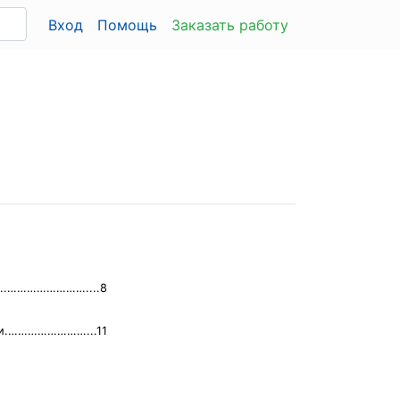
Вход
Помощь
Заказать работу
БУ..……………………....8
ции.……………………...11