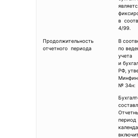
являетс
фиксиро
в соотв
4/99.
Продолжительность
В соот
отчетного периода
по веде
учета
и бухга
РФ, ут
Минфина
№ 34н:
Бухгалт
составл
Отчетн
период 
календа
включит