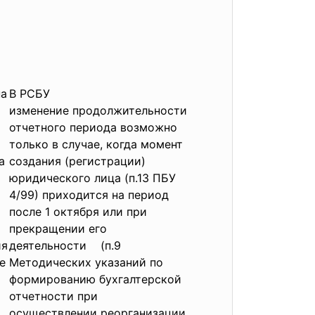
на
В РСБУ
изменение продолжительности
отчетного периода возможно
только в случае, когда момент
а
создания (регистрации)
юридического лица (п.13 ПБУ
4/99) приходится на период
после 1 октября или при
прекращении его
ия
деятельности (п.9
е
Методических указаний по
формированию бухгалтерской
отчетности при
осуществлении реорганизации