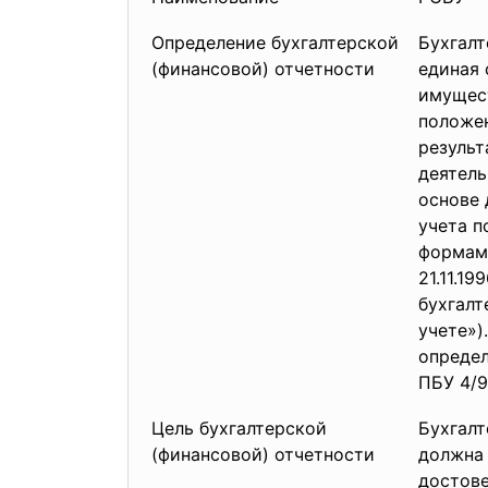
Определение бухгалтерской
Бухгалт
(финансовой) отчетности
единая 
имущес
положен
результ
деятель
основе 
учета п
формам 
21.11.1
бухгал
учете»)
определ
ПБУ 4/9
Цель бухгалтерской
Бухгалт
(финансовой) отчетности
должна
достове