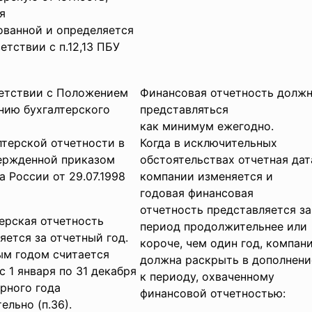
я
ванной и определяется
етствии с п.12,13 ПБУ
ветствии с Положением
Финансовая отчетность долж
нию бухгалтерского
представляться
как минимум ежегодно.
лтерской отчетности в
Когда в исключительных
вержденной приказом
обстоятельствах отчетная дат
 России от 29.07.1998
компании изменяется и
годовая финансовая
отчетность представляется за
ерская отчетность
период продолжительнее или
яется за отчетный год.
короче, чем один год, компан
ым годом считается
должна раскрыть в дополнени
с 1 января по 31 декабря
к периоду, охваченному
рного года
финансовой отчетностью:
ельно (п.36).