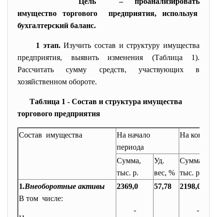
Цель – проанализировать
имущество торгового предприятия, используя
бухгалтерский баланс.
1 этап.
Изучить состав и структуру имущества
предприятия, выявить изменения (Таблица 1).
Рассчитать сумму средств, участвующих в
хозяйственном обороте.
Таблица 1 - Состав и структура имущества
торгового предприятия
Состав имущества
На начало
На конец 
периода
Сумма,
Уд.
Сумма,
тыс. р.
вес, %
тыс. р.
1
.Внеоборотные активы
2369,0
57,78
2198,0
В том числе:
-
-