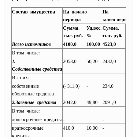
Состав имущества
На начало
На
периода
конец периода
Сумма,
Уд.вес,
Сумма,
Уд.ве
тыс. руб.
%
тыс. руб.
%
Всего источников
4100,0
100,00
4523,0
100,
В том числе:
1.
2058,0
50,20
2432,0
53,77
Собственные средства
Из них:
собственные
(- 311,0)
-
234,0
5,17
оборотные средства
2.Заемные средства
2042,0
49,80
2091,0
46,23
В том числе:
долгосрочные кредиты
-
-
краткосрочные
410,0
10,00
-
-
кредиты