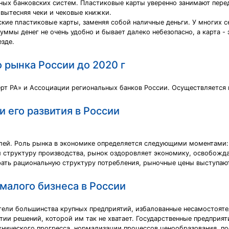
ых банковских систем. Пластиковые карты уверенно занимают пере
 вытесняя чеки и чековые книжки.
ские пластиковые карты, заменяя собой наличные деньги. У многих 
уммы денег не очень удобно и бывает далеко небезопасно, а карта -
зде.
 рынка России до 2020 г
ерт РА» и Ассоциации региональных банков России. Осуществляется
 его развития в России
елей. Роль рынка в экономике определяется следующими моментами
и структуру производства, рынок оздоровляет экономику, освобожд
рать рациональную структуру потребления, рыночные цены выступа
малого бизнеса в России
тели большинства крупных предприятий, избалованные несамостоятель
нятии решений, которой им так не хватает. Государственные предприят
ехнического прогресса, нормализации процессов ценообразования, п