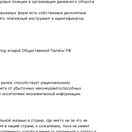
довые позиции в организации денежного оборота
серьезных фирм есть собственные дисконтные
 это платежный инструмент и идентификатор.
 под эгидой Общественной Палаты РФ
: рынок способствует рациональному
аете от убыточных неконкурентоспособных
ют носителями экономической информации.
ной жизнью в стране, где никто ни за что не
ия в нашей стране, к сожалению, пока не умеют
остепенного освобождения от тенденций к упадку и