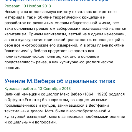
Реферат, 10 Ноября 2013
Несмотря на колоссальную широту охвата как конкретного
материала, так и обилие теоретических концепций и
разработок по различным сферам общественной жизни, все-
таки основным предметом веберовских исследований является
капитализм. Причем капитализм, взятый не в одном измерении,
а в его культурно-исторической целостности, воплощающей в
себе все многообразие его измерений. И в этом плане понятие
"капитализм" у Вебера предстает не просто как
политэкономическое понятие, как оно в основном
представлялось ранее, а как культурно-социологическое
понятие.
Учение М.Вебера об идеальных типах
Курсовая работа, 13 Сентября 2013
Великий немецкий социолог Макс Вебер (1864—1920) родился
в Эрфурте.Его отец был юристом, выходцем из семьи
промышленников и купцов, занимавшихся в Вестфалии
текстильным делом. Мать была высокообразованной и
культурной женщиной, много занималась проблемами религии
и социальными вопросами.