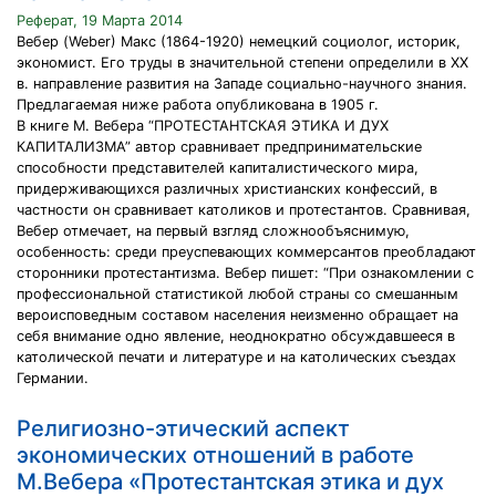
Реферат, 19 Марта 2014
Вебер (Weber) Макс (1864-1920) немецкий социолог, историк,
экономист. Его труды в значительной степени определили в ХХ
в. направление развития на Западе социально-научного знания.
Предлагаемая ниже работа опубликована в 1905 г.
В книге М. Вебера “ПРОТЕСТАНТСКАЯ ЭТИКА И ДУХ
КАПИТАЛИЗМА” автор сравнивает предпринимательские
способности представителей капиталистического мира,
придерживающихся различных христианских конфессий, в
частности он сравнивает католиков и протестантов. Сравнивая,
Вебер отмечает, на первый взгляд сложнообъяснимую,
особенность: среди преуспевающих коммерсантов преобладают
сторонники протестантизма. Вебер пишет: “При ознакомлении с
профессиональной статистикой любой страны со смешанным
вероисповедным составом населения неизменно обращает на
себя внимание одно явление, неоднократно обсуждавшееся в
католической печати и литературе и на католических съездах
Германии.
Религиозно-этический аспект
экономических отношений в работе
М.Вебера «Протестантская этика и дух