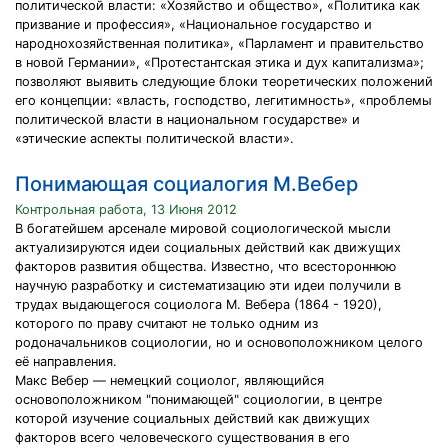
политической власти: «Хозяйство и общество», «Политика как
призвание и профессия», «Национальное государство и
народнохозяйственная политика», «Парламент и правительство
в новой Германии», «Протестантская этика и дух капитализма»;
позволяют выявить следующие блоки теоретических положений
его концепции: «власть, господство, легитимность», «проблемы
политической власти в национальном государстве» и
«этические аспекты политической власти».
Понимающая социалогия М.Вебер
Контрольная работа, 13 Июня 2012
В богатейшем арсенале мировой социологической мысли
актуализируются идеи социальных действий как движущих
факторов развития общества. Известно, что всестороннюю
научную разработку и систематизацию эти идеи получили в
трудах выдающегося социолога М. Вебера (1864 - 1920),
которого по праву считают не только одним из
родоначальников социологии, но и основоположником целого
её направления.
Макс Вебер — немецкий социолог, являющийся
основоположником "понимающей" социологии, в центре
которой изучение социальных действий как движущих
факторов всего человеческого существования в его