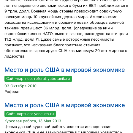
лет непрерывного экономического бума их ВВП приближается к
9 трлн. долл. Военная мощь страны превосходит совокупную
военную мощь 10 крупнейших держав мира. Американские
расходы на исследования и создание новых образцов военной
техники превышают 36 млрд. долл. (следующие за ними
европейские члены НАТО, вместе взятые, расходуют на эти цели
11,2 млрд. долл.)1. Даже самые осторожные пессимисты
признают, что несказанно благоприятные стечения
обстоятельств гарантируют США как минимум 20 лет мирового
лидерства.
Место и роль США в мировой экономике
Сайт-партнер: referat.yabotanik.ru
03 Октября 2010
Реферат
Место и роль США в мировой экономике
Сайт-партнер: yaneuch.ru
Курсовая работа, 13 Мая 2013
Целью данной курсовой работы является исследование
экономики США и её взаимодействия с мировым хозяйством.