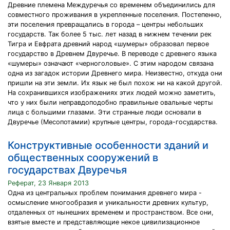
Древние племена Междуречья со временем объединились для
совместного проживания в укрепленные поселения. Постепенно,
эти поселения превращались в города – центры небольших
государств. Так более 5 тыс. лет назад в нижнем течении рек
Тигра и Евфрата древний народ «шумеры» образовал первое
государство в Древнем Двуречье. В переводе с древнего языка
«шумеры» означают «черноголовые». С этим народом связана
одна из загадок истории Древнего мира. Неизвестно, откуда они
пришли на эти земли. Их язык не был похож ни на какой другой.
На сохранившихся изображениях этих людей можно заметить,
что у них были неправдоподобно правильные овальные черты
лица с большими глазами. Эти странные люди основали в
Двуречье (Месопотамии) крупные центры, города-государства.
Конструктивные особенности зданий и
общественных сооружений в
государствах Двуречья
Реферат, 23 Января 2013
Одна из центральных проблем понимания древнего мира -
осмысление многообразия и уникальности древних культур,
отдаленных от нынешних временем и пространством. Все они,
взятые вместе и представляющие некое цивилизационное