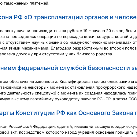
ию таможенных платежей.
она РФ «О трансплантации органов и челове
 человеку начали производиться на рубеже 19 – начала 20 веков, б
пешно проводились операции по пересадке кожи, сосудов, костей и д
зи с отсутствием научных знаний об иммунологических механизмах 
ения этими механизмами. Благодаря разработанным во второй полов
еловека другому при отсутствии у них близкого родства.
ением федеральной службой безопасности з
том обеспечения законности. Квалифицированное использование ег
тановимся на некоторых моментах становления прокурорского надзо
что деятельность спецслужб с момента их создания находилась прак
рямую высшему партийному руководству вначале РСФСР, а затем ССС
ерты Конституции РФ как Основного Закона 
акон Российской Федерации; единый, имеющий высшую юридическую с
вой акт, посредством которого народ учредил основные принципы у