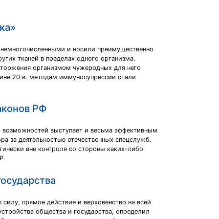
ка»
ыли немногочисленными и носили преимущественно
ругих тканей в пределах одного организма.
отторжения организмом чужеродных для него
ине 20 в. методам иммуносупрессии стали
аконов РФ
о возможностей выступает и весьма эффективным
ра за деятельностью отечественных спецслужб.
тически вне контроля со стороны каких-либо
Р.
государства
илу, прямое действие и верховенство на всей
стройства общества и государства, определил