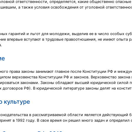
ловной ответственности, определяется, какие общественно опасные 
шившим, а также условия освобождения от уголовной ответственнос
ьных гарантий и льгот для молодежи, выделив ее в число особых су
ние впервые вступают в трудовые правоотношения, не имеют опыта р
.
ие
ного права законы занимают главное после Конституции РФ и между
нципом верховенства Конституции РФ и законов. Верховенство закон
лироваться законами. Законы обладают высшей юридической силой 
 договоров РФ). В юридической литературе законы делят на констит
о культуре
онодательства в рассматриваемой области является действующий б
ринят в 1992 году. В свое время он решил много задач и определил