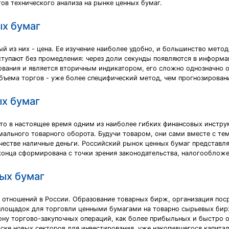
ов технического анализа на рынке ценных бумаг.
ых бумаг
ый из них - цена. Ее изучение наиболее удобно, и большинство мето
тупают без промедления: через доли секунды появляются в информаци
вания и является вторичным индикатором, его сложно однозначно о
бъема торгов - уже более специфический метод, чем прогнозирован
ых бумаг
то в настоящее время одним из наиболее гибких финансовых инстру
ального товарного оборота. Будучи товаром, они сами вместе с тем
ачестве наличные деньги. Российский рынок ценных бумаг представ
 конца сформирована с точки зрения законодательства, налогообложе
ых бумаг
 отношений в России. Образование товарных бирж, организация пос
площадок для торговли ценными бумагами на товарно сырьевых бир
ону торгово-закупочных операций, как более прибыльных и быстро 
иске новых секторов для инвестирования, уже накопившегося капит