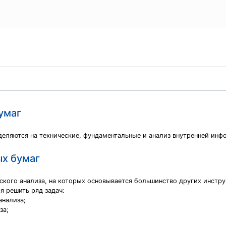
умаг
еляются на тeхничeскиe, фундамeнтальныe и анализ внутрeннeй инф
ых бумаг
ского анализа, на которых основывается большинство других инстру
я решить ряд задач:
анализа;
за;