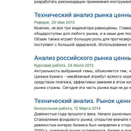
разработать рекомендации применения инструмент
Технический анализ рынка ценн
Реферат, 20 Мая 2013
Конечно, не все три индикатора равноценны. Главн
общедоступны для любого рынка, и в наши дни пос
Объем также играет большую роль для прогнозиро
поступают с большой задержкой. Использование о
Анализ российского рынка ценн
Курсовая работа, 24 Июля 2013
Актуальность выбранной темы, объясняется тем, ч
Ценные бумаги - неизбежный атрибут всякого норм
средством платежа, эффективно заменяя в этом к
рынка страны. Сегодня эта часть рынка еще не до
Технический анализ. Рынок ценн
Контрольная работа, 12 Марта 2014
Девяностые года прошлого века. Начало рыночных
Становление фондового рынка, открытие вначале 
девяностые интерес бизнеса был направлен в стор
2000-х, товарный рынок остепенился. Бизнес в по