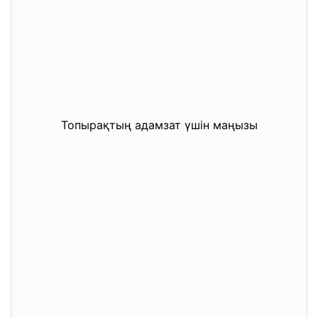
Топырақтың адамзат үшін маңызы