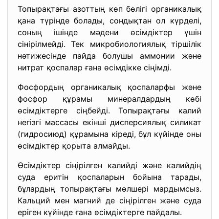
Топырақтағы азоттың көп бөлігі органикалық
қана түрінде болады, сондықтан ол күрделі,
соның ішінде мәдени өсімдіктер үшін
сінірілмейді. Тек микробиологиялық тіршілік
нәтижесінде пайда болушы аммонии және
нитрат қоспалар ғана өсімдікке сіңімді.
Фосфордың органикалық қоспаларфы және
фосфор құрамы минералдардың көбі
өсімдіктерге сіңбейді. Топырақтағы калий
негізгі массасы екінші дисперсиялық силикат
(гидросиюд) құрамына кіреді, бұл күйінде оны
өсімдіктер қорыта алмайды.
Өсімдіктер сіңірілген калийді және калийдің
суда еритін қоспаларын бойына тарады,
бұлардың топырақтағы мөлшері мардымсыз.
Кальций мен магний де сіңірілген және суда
еріген күйінде ғана өсімдіктерге пайдалы.