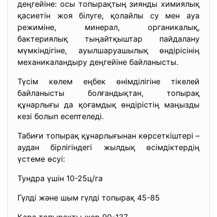
деңгейіне: осы топырақтың зиянды химиялық
қасиетін жоя білуге, қолайлы су мен ауа
режиміне, минерал, органикалық,
бактериялық тыңайтқыштар пайдалану
мүмкіндігіне, ауылшаруашылық өндірісінің
механикаландыру деңгейіне байланысты.
Түсім көлем еңбек өнімділігіне тікелей
байланысты болғандықтан, топырақ
құнарлығы да қоғамдық өндірістің маңызды
кезі болып есептеледі.
Табиғи топырақ құнарлығынан көрсеткіштері –
аудан бірлігіндегі жылдық өсімдіктердің
үстеме өсуі:
Тундра үшін 10-25ц/га
Гүлді және шым гүлді топырақ 45-85