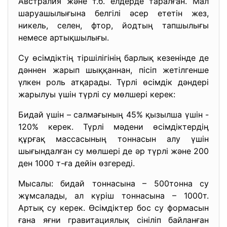
Австралия және т.б. елдерде таралған. Мал
шаруашылығына белгілі әсер ететін жез,
никель, селен, фтор, йодтың тапшылығы
немесе артықшылығы.
Су өсімдіктің тіршілігінің барлық кезенінде де
дәннен жарып шыққаннан, пісіп жетілгенше
үлкен роль атқарады. Түрлі өсімдік дәндері
жарылуы үшін түрлі су мөлшері керек:
Бидай үшін – салмағының 45% қызылша үшін -
120% керек. Түрлі мәдени өсімдіктердің
құрғақ массасының тоннасын алу үшін
шығындалған су мөлшері де әр түрлі және 200
ден 1000 т-ға дейін өзгереді.
Мысалы: бидай тоннасына – 500тонна су
жұмсалады, ал күріш тоннасына – 1000т.
Артық су керек. Өсімдіктер бос су формасын
ғана яғни гравитациялық сініліп байланған