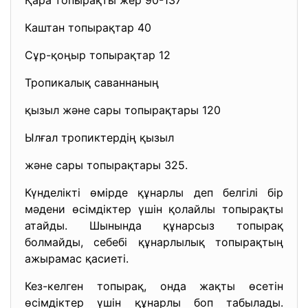
Қара топырақты жер 90-137
Каштан топырақтар 40
Сұр-қоңыр топырақтар 12
Тропикалық саваннаның
қызыл және сары топырақтары 120
Ылғал тропиктердің қызыл
және сары топырақтары 325.
Күнделікті өмірде құнарлы деп белгілі бір
мәдени өсімдіктер үшін қолайлы топырақты
атайды. Шынында құнарсыз топырақ
болмайды, себебі құнарлылық топырақтың
ажырамас қасиеті.
Кез-келген топырақ, онда жақты өсетін
өсімдіктер үшін құнарлы боп табылады.