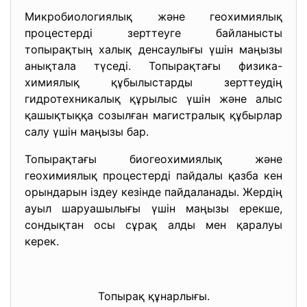
Микробиологиялық және геохимиялық
процестерді зерттеуге байланысты
топырақтың халық денсаулығы үшін маңызы
анықтала түседі. Топырақтағы физика-
химиялық құбылыстарды зерттеудің
гидротехникалық құрылыс үшін және алыс
қашықтыққа созылған магистралық құбырлар
салу үшін маңызы бар.
Топырақтағы биогеохимиялық және
геохимиялық процестерді пайдалы қазба кен
орындарын іздеу кезінде пайдаланады. Жердің
ауыл шаруашылығы үшін маңызы ерекше,
сондықтан осы сұрақ алды мен қаралуы
керек.
Топырақ құнарлығы.