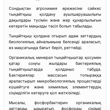
Сондықтан агрохимия ережесіне сәйкес
тыңайтқыш қолдану ауылшаруашылығы
дақылдары түсімін және жер құнарлылығын
көтеретін маңызды тәсіл болып табылады.
Тыңайтқыш қолдана отырып адам заттардың
биологиялық айналымына белсенді араласып,
өз мақсатында бағыт беріп, реттейді.
Органикалық минерал тыңайтқыштар қосумен
қатар соңғы жылдары бактериялық
тыңайтқыштарда қолданыс табуда.
Бактериялар массасын топыраққа
араластырып микробиологиялық процестерді
күшейтуге және химиялық элементтердің
сіңімділігін көтеруге қол жеткізіледі.
Мысалы, фосфорбактерин органикалық
заттарды ыдыратып, фосфорды сіңімді