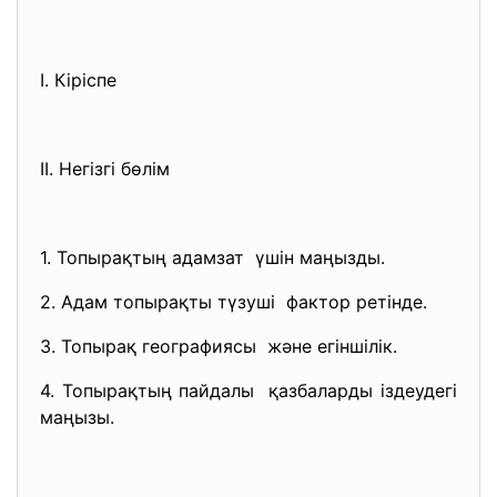
І. Кіріспе
ІІ. Негізгі бөлім
1. Топырақтың адамзат үшін маңызды.
2. Адам топырақты түзуші фактор ретінде.
3. Топырақ географиясы және егіншілік.
4. Топырақтың пайдалы қазбаларды іздеудегі
маңызы.