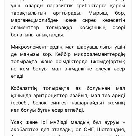
үшін оларды паразиттік грибоктарға қарсы
тұрақтылығын арттырады. Мырыш, бор,
марганец,молибден және сирек кезесетін
элементтер топыраққа қосқанның әсері
болатыны анықталды.
Микроэлементтердің мал шаруашылығы үшін
де маңызы зор. Кейбір микроэлементтердің
топырақта және өсімдіктерде (жемде)артық
не кем болуы мал өнімділігіне елеулі әсер
етеді.
Кобалаттің топырақта аз болуынан мал
қанында эритроциттер азайып, мал тез ариді
(себебі, белок синтезі нашарлайды) жемнің
көп болуы бұған әсер етпейді.
Ұсақ және ірі мүйізді малдың бұл ауруы –
акобалатоз деп аталады, ол СНГ, Шотландия,