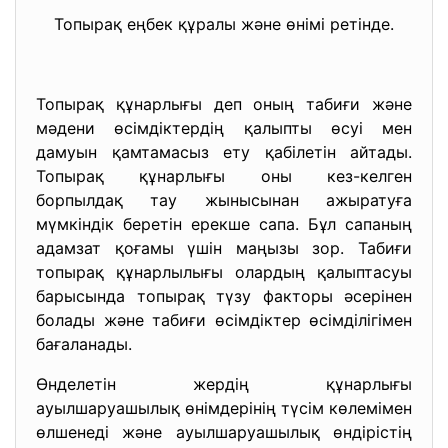
Топырақ еңбек құралы және өнімі ретінде.
Топырақ құнарлығы деп оның табиғи және
мәдени өсімдіктердің қалыпты өсуі мен
дамуын қамтамасыз ету қабілетін айтады.
Топырақ құнарлығы оны кез-келген
борпылдақ тау жынысынан ажыратуға
мүмкіндік беретін ерекше сапа. Бұл сапаның
адамзат қоғамы үшін маңызы зор. Табиғи
топырақ құнарлылығы олардың қалыптасуы
барысында топырақ түзу факторы әсерінен
болады және табиғи өсімдіктер өсімділігімен
бағаланады.
Өнделетін жердің құнарлығы
ауылшаруашылық өнімдерінің түсім көлемімен
өлшенеді және ауылшаруашылық өндірістің