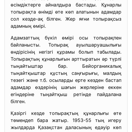
өсімдіктерге айналдыра бастады. Құнарлы
топырақта өнімді өте көп алатынын адамдар
сол кезде-ақ білген. Жер яғни топырақсыз
адамның өмірі.
Адамзаттың бүкіл өмірі осы топырақпен
байланысты. Топырақ ауылшаруашылығы
өндірісінің негізгі құрамы болып табылады.
Топырақтың құнарлығын арттыратын әр түрлі
тыңайтыштар бар. Бейорганикалық
тыңайтқыштар құстың саңғырығы, малдың
тезегі және т.б. осыларды ерте кезден бастап
адамдар өздерінің шағын жерлеріне еккен
егіндеріне тыңайтқыш ретінде пайдалана
білген.
Қазіргі кезде топырақтың құнарлығы өте
төмендеп бара жатыр. 1953-55 тың игеру
жылдарда Қазақстан даласының едәуір көп