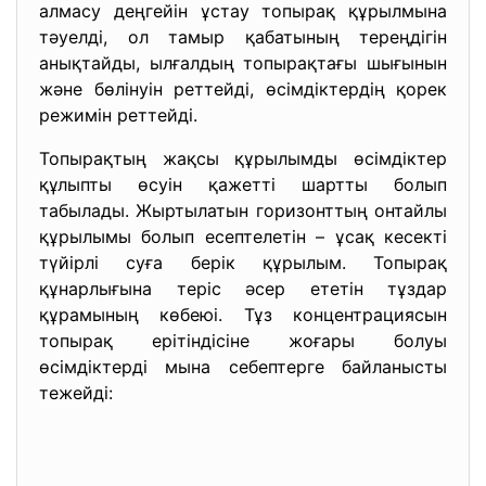
алмасу деңгейін ұстау топырақ құрылмына
тәуелді, ол тамыр қабатының тереңдігін
анықтайды, ылғалдың топырақтағы шығынын
және бөлінуін реттейді, өсімдіктердің қорек
режимін реттейді.
Топырақтың жақсы құрылымды өсімдіктер
құлыпты өсуін қажетті шартты болып
табылады. Жыртылатын горизонттың онтайлы
құрылымы болып есептелетін – ұсақ кесекті
түйірлі суға берік құрылым. Топырақ
құнарлығына теріс әсер ететін тұздар
құрамының көбеюі. Тұз концентрациясын
топырақ ерітіндісіне жоғары болуы
өсімдіктерді мына себептерге байланысты
тежейді: