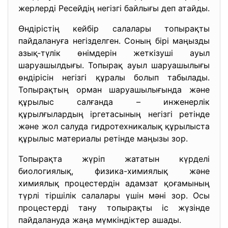
жерлерді Ресейдің негізгі байлығы деп атайды.
Өндірістің кейбір салалары топырақты
пайдалануға негізделген. Соның бірі маңызды
азық-түлік өнімдерін жеткізуші ауыл
шаруашылдығы. Топырақ ауыл шаруашылығы
өндірісін негізгі құралы болып табылады.
Топырақтың орман шаруашылығында және
құрылыс салғанда – инженерлік
құрылғылардың іргетасының негізгі ретінде
және жол салуда гидротехникалық құрылыста
құрылыс материалы ретінде маңызы зор.
Топырақта жүріп жататын күрделі
биологиялық, физика-химиялық және
химиялық процестердін адамзат қоғамының
түрлі тіршілік салалары үшін мәні зор. Осы
процестерді тану топырақты іс жүзінде
пайдалануда жаңа мүмкіндіктер ашады.