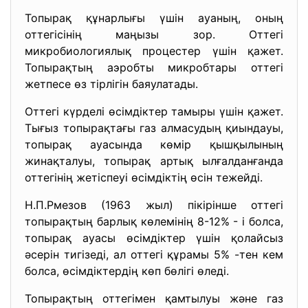
Топырақ құнарлығы үшін ауаның, оның
оттегісінің маңызы зор. Оттегі
микробиологиялық процестер үшін қажет.
Топырақтың аэробты микробтары оттегі
жетпесе өз тірлігін баяулатады.
Оттегі күрделі өсімдіктер тамыры үшін қажет.
Тығыз топырақтағы газ алмасудың қиындауы,
топырақ ауасында көмір қышқылының
жинақталуы, топырақ артық ылғалданғанда
оттегінің жетіспеуі өсімдіктің өсін тежейді.
Н.П.Рмезов (1963 жыл) пікірінше оттегі
топырақтың барлық көлемінің 8-12% - і болса,
топырақ ауасы өсімдіктер үшін қолайсыз
әсерін тигізеді, ал оттегі құрамы 5% -тен кем
болса, өсімдіктердің көп бөлігі өледі.
Топырақтың оттегімен қамтылуы және газ