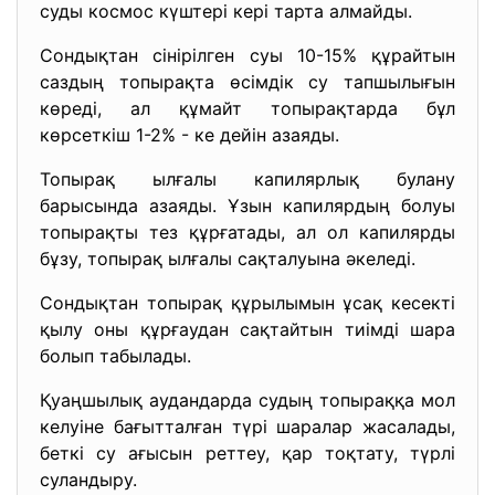
суды космос күштері кері тарта алмайды.
Сондықтан сінірілген суы 10-15% құрайтын
саздың топырақта өсімдік су тапшылығын
көреді, ал құмайт топырақтарда бұл
көрсеткіш 1-2% - ке дейін азаяды.
Топырақ ылғалы капилярлық булану
барысында азаяды. Ұзын капилярдың болуы
топырақты тез құрғатады, ал ол капилярды
бұзу, топырақ ылғалы сақталуына әкеледі.
Сондықтан топырақ құрылымын ұсақ кесекті
қылу оны құрғаудан сақтайтын тиімді шара
болып табылады.
Қуаңшылық аудандарда судың топыраққа мол
келуіне бағытталған түрі шаралар жасалады,
беткі су ағысын реттеу, қар тоқтату, түрлі
суландыру.