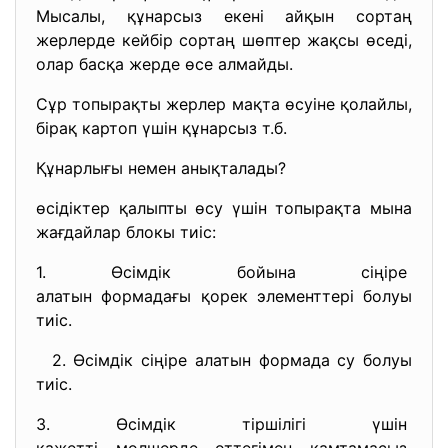
Мысалы, құнарсыз екені айқын сортаң
жерлерде кейбір сортаң шөптер жақсы өседі,
олар басқа жерде өсе алмайды.
Сұр топырақты жерлер мақта өсуіне қолайлы,
бірақ картоп үшін құнарсыз т.б.
Құнарлығы немен анықталады?
өсідіктер қалыпты өсу үшін топырақта мына
жағдайлар блокы тиіс:
1. Өсімдік бойына сіңіре
алатын формадағы қорек
элементтері болуы
тиіс.
2. Өсімдік сіңіре алатын формада су болуы
тиіс.
3. Өсімдік тіршілігі үшін