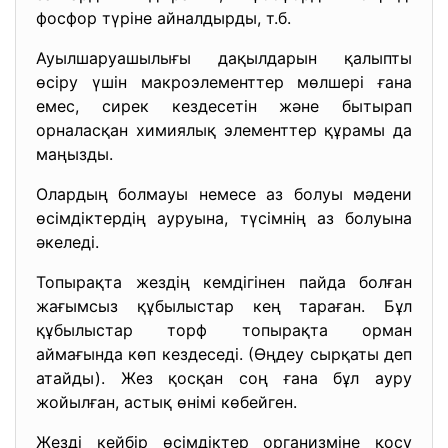
фосфор түріне айналдырды, т.б.
Ауылшаруашылығы дақылдарын қалыпты
өсіру үшін макроэлементтер мөлшері ғана
емес, сирек кездесетін және бытырап
орналасқан химиялық элементтер құрамы да
маңызды.
Олардың болмауы немесе аз болуы мәдени
өсімдіктердің ауруына, түсімнің аз болуына
әкеледі.
Топырақта жездің кемдігінен пайда болған
жағымсыз құбылыстар кең тараған. Бұл
құбылыстар торф топырақта орман
аймағында көп кездеседі. (Өңдеу сырқаты деп
атайды). Жез қосқан соң ғана бұл ауру
жойылған, астық өнімі көбейген.
Жезді кейбір өсімдіктер организміне қосу