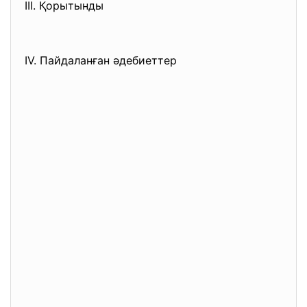
ІІІ. Қорытынды
ІV. Пайдаланған әдебиеттер