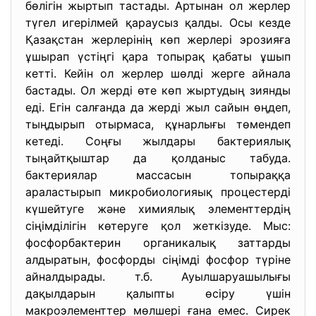
бөлігін жыртып тастады. Артынан ол жерлер
түгел игерілмей қараусыз қалды. Осы кезде
Қазақстан жерлерінің көп жерлері эрозияға
ұшырап үстіңгі қара топырақ қабаты ұшып
кетті. Кейін ол жерлер шөлді жерге айнала
бастады. Ол жерді өте көп жыртудың зиянды
еді. Егін салғанда да жерді жыл сайын өңдеп,
тыңдырып отырмаса, құнарлығы төмендеп
кетеді. Соңғы жылдары бактериялық
тыңайтқыштар да қолданыс табуда.
бактериялар массасын топыраққа
араластырып микробиологияық процестерді
күшейтуге және химиялық элементтердің
сіңімділігін көтеруге қол жеткізуде. Мыс:
фосфорбактерин органикалық заттарды
алдыратын, фосфорды сіңімді фосфор түріне
айналдырады. т.б. Ауылшаруашылығы
дақылдарын қалыпты өсіру үшін
макроэлементтер мөлшері ғана емес. Сирек