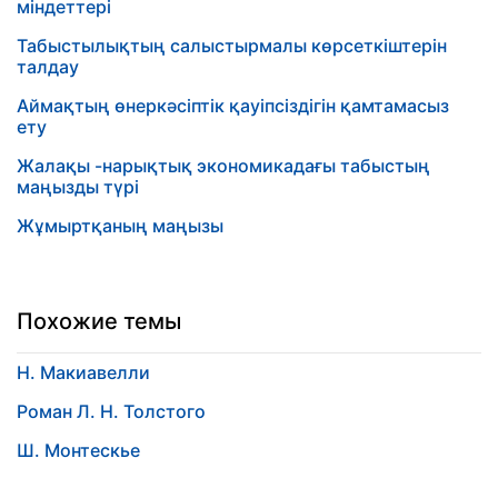
міндеттері
Табыстылықтың салыстырмалы көрсеткіштерін
талдау
Аймақтың өнеркәсіптік қауіпсіздігін қамтамасыз
ету
Жалақы -нарықтық экономикадағы табыстың
маңызды түрі
Жұмыртқаның маңызы
Похожие темы
Н. Макиавелли
Роман Л. Н. Толстого
Ш. Монтескье