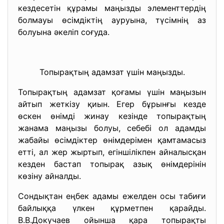
кездесетін құрамы маңызды элементтердің
болмауы өсімдіктің ауруына, түсімнің аз
болуына әкеліп соғуда.
Топырақтың адамзат үшін маңызды.
Топырақтың адамзат қоғамы үшін маңызын
айтып жеткізу қиын. Егер бұрынғы кезде
өскен өнімді жинау кезінде топырақтың
жанама маңызы болуы, себебі ол адамды
жабайы өсімдіктер өнімдерімен қамтамасыз
етті, ал жер жыртып, егіншілікпен айналысқан
кезден бастап топырақ азық өнімдерінін
көзіну айналды.
Сондықтан еңбек адамы ежелден осы табиғи
байлыққа үлкен құрметпен қарайды.
В.В.Докучаев ойынша қара топырақты