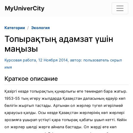
MyUniverCity
Категории
Экология
Топырақтың адамзат үшін
маңызы
Курсовая работа, 12 Ноября 2014, автор: пользователь скрыл
имя
Краткое описание
Қазіргі кезде топырақтың құнарлығы өте төмендеп бара жатыр.
1953-55 тың игеру жылдарда Қазақстан даласының едәуір көп
бөлігін жыртып тастады. Артынан ол жерлер түгел игерілмей
қараусыз қалды. Осы кезде Қазақстан жерлерінің көп жерлері
эрозияға ұшырап үстіңгі қара топырақ қабаты ұшып кетті. Кейін
ол жерлер шөлді жерге айнала бастады. Ол жерді өте көп