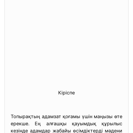
Кіріспе
Топырақтың адамзат қоғамы үшін маңызы өте
ерекше. Ең алғашқы қауымдық құрылыс
кезінде адамдар жабайы өсімдіктерді мәдени