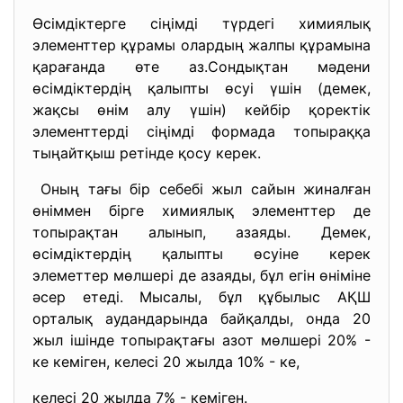
Өсімдіктерге сіңімді түрдегі химиялық
элементтер құрамы олардың жалпы құрамына
қарағанда өте аз.Сондықтан мәдени
өсімдіктердің қалыпты өсуі үшін (демек,
жақсы өнім алу үшін) кейбір қоректік
элементтерді сіңімді формада топыраққа
тыңайтқыш ретінде қосу керек.
Оның тағы бір себебі жыл сайын жиналған
өніммен бірге химиялық элементтер де
топырақтан алынып, азаяды. Демек,
өсімдіктердің қалыпты өсуіне керек
элеметтер мөлшері де азаяды, бұл егін өніміне
әсер етеді. Мысалы, бұл құбылыс АҚШ
орталық аудандарында байқалды, онда 20
жыл ішінде топырақтағы азот мөлшері 20% -
ке кеміген, келесі 20 жылда 10% - ке,
келесі 20 жылда 7% - кеміген.