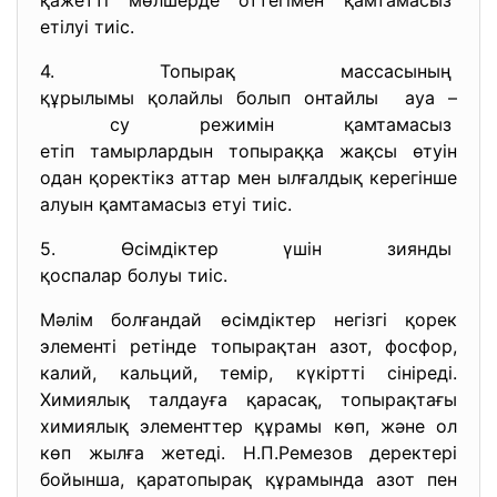
қажетті мөлшерде оттегімен
қамтамасыз
етілуі тиіс.
4. Топырақ массасының
құрылымы қолайлы болып
онтайлы ауа –
су режимін қамтамасыз
етіп тамырлардын топыраққа
жақсы өтуін
одан қоректікз аттар мен ылғалдық керегінше
алуын қамтамасыз етуі тиіс.
5. Өсімдіктер үшін зиянды
қоспалар болуы тиіс.
Мәлім болғандай өсімдіктер негізгі қорек
элементі ретінде топырақтан азот, фосфор,
калий, кальций, темір, күкіртті сініреді.
Химиялық талдауға қарасақ, топырақтағы
химиялық элементтер құрамы көп, және ол
көп жылға жетеді. Н.П.Ремезов деректері
бойынша, қаратопырақ құрамында азот пен