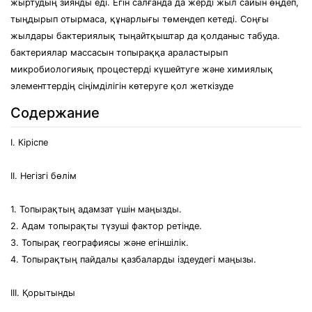
жыртудың зиянды еді. Егін салғанда да жерді жыл сайын өңдеп,
тыңдырып отырмаса, құнарлығы төмендеп кетеді. Соңғы
жылдары бактериялық тыңайтқыштар да қолданыс табуда.
бактериялар массасын топыраққа араластырып
микробиологияық процестерді күшейтуге және химиялық
элементтердің сіңімділігін көтеруге қол жеткізуде
Содержание
І. Кіріспе
ІІ. Негізгі бөлім
1. Топырақтың адамзат үшін маңызды.
2. Адам топырақты түзуші фактор ретінде.
3. Топырақ географиясы және егіншілік.
4. Топырақтың пайдалы қазбаларды іздеудегі маңызы.
ІІІ. Қорытынды