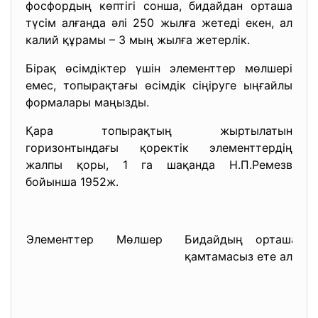
фосфордың көптігі сонша, бидайдан орташа
түсім алғанда әлі 250 жылға жетеді екен, ал
калий құрамы – 3 мың жылға жетерлік.
Бірақ өсімдіктер үшін элементтер мөлшері
емес, топырақтағы өсімдік сіңіруге ыңғайлы
формалары маңызды.
Қара топырақтың жыртылатын
горизонтындағы қоректік элементтердің
жалпы қоры, 1 га шақанда Н.П.Ремезв
бойынша 1952ж.
Элементтер
Мөлшер
Бидайдың орташа тү
қамтамасыз ете алады