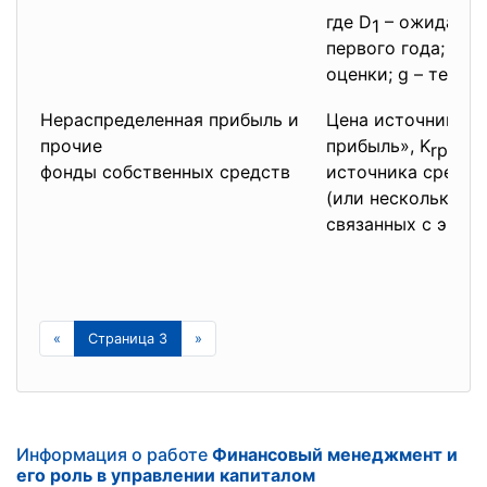
где D
– ожидаемы
1
первого года; Р
–
0
оценки; g – темп
Нераспределенная прибыль и
Цена источника с
прочие
прибыль», K
чис
rp,
фонды собственных средств
источника средст
(или несколько н
связанных с эмисс
«
Страница 3
»
Информация о работе
Финансовый менеджмент и
его роль в управлении капиталом