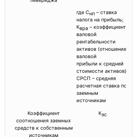
левериджа
со
в 
где С
– ставка
нп
ис
налога на прибыль;
ка
К
– коэффициент
вра
ег
валовой
рентабельности
активов (отношение
валовой
прибыли к средней
стоимости активов);
СРСП – средняя
расчетная ставка по
заемным
источникам
Коэффициент
К
По
зс
соотношения заемных
пр
средств к собственным
за
источникам