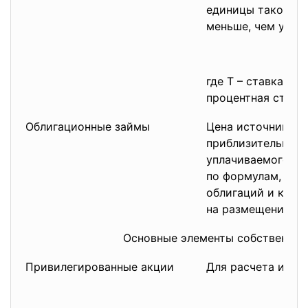
единицы такого и
меньше, чем упла
К
где Т – ставка нал
процентная ставка
Облигационные займы
Цена источника «
приблизительно р
уплачиваемого пр
по формулам, исп
облигаций и корр
на размещение.
Основные элементы собственног
Привилегированные акции
Для расчета испо