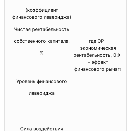
(коэффициент
финансового левериджа)
Чистая рентабельность
По
пр
собственного капитала,
где ЭР –
в 
экономическая
за
%
рентабельность, ЭФР
– эффект
финансового рычага
Уровень финансового
Ск
чи
левериджа
пр
од
пр
и 
Сила воздействия
По