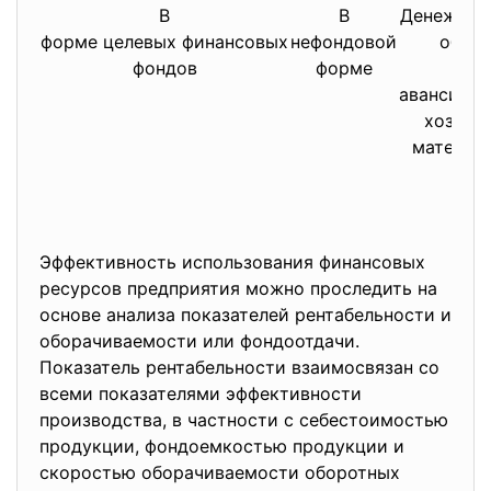
В
В
Денежные
форме целевых финансовых
нефондовой
обмен
фондов
форме
сре
авансиров
хозяйс
материа
Эффективность использования финансовых
ресурсов предприятия можно проследить на
основе анализа показателей рентабельности и
оборачиваемости или фондоотдачи.
Показатель рентабельности взаимосвязан со
всеми показателями эффективности
производства, в частности с себестоимостью
продукции, фондоемкостью продукции и
скоростью оборачиваемости оборотных