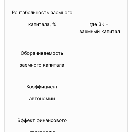
пе
Рентабельность заемного
По
пр
капитала, %
где ЗК –
ру
заемный капитал
(к
та
Оборачиваемость
Ск
мо
заемного капитала
за
за
Коэффициент
По
со
автономии
в 
пр
Эффект финансового
Ан
к 