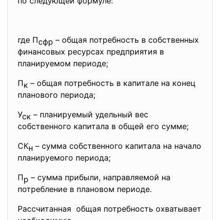
по следующей формуле:
где П
– общая потребность в собственных
сфр
финансовых ресурсах предприятия в
планируемом периоде;
П
– общая потребность в капитале на конец
к
планового периода;
У
– планируемый удельный вес
ск
собственного капитала в общей его сумме;
СК
– сумма собственного капитала на начало
н
планируемого периода;
П
– сумма прибыли, направляемой на
р
потребление в плановом периоде.
Рассчитанная общая потребность охватывает