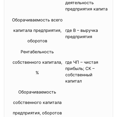
деятельность
предприятия капитал
Оборачиваемость всего
Ск
мо
капитала предприятия,
где В – выручка
ка
предприятия
пл
оборотов
Рентабельность
По
пр
собственного капитала,
где ЧП – чистая
ру
прибыль; СК –
%
собственный
капитал
Оборачиваемость
Ск
мо
собственного капитала
со
пр
предприятия, оборотов