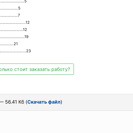
…………………………5
………….…….5
…………………7
……………………...12
………………………12
…………………………19
………….21
……………………...23
олько стоит заказать работу?
— 56.41 Кб (
Скачать файл
)