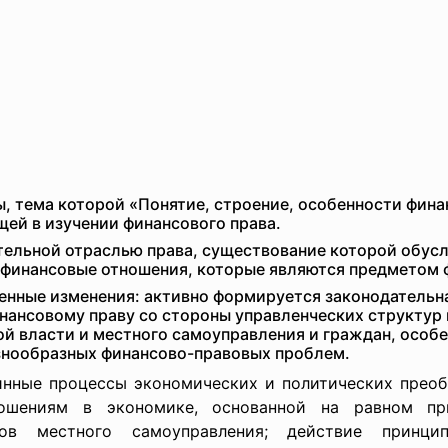
, тема которой «Понятие, строение, особенности финан
щей в изучении финансового права.
тельной отраслью права, существование которой обусл
финансовые отношения, которые являются предметом ф
енные изменения: активно формируется законодательн
инансовому праву со стороны управленческих структур 
ой власти и местного самоуправления и граждан, осо
знообразных финансово-правовых проблем.
инные процессы экономических и политических преобр
ошениям в экономике, основанной на равном при
нов местного самоуправления; действие принци