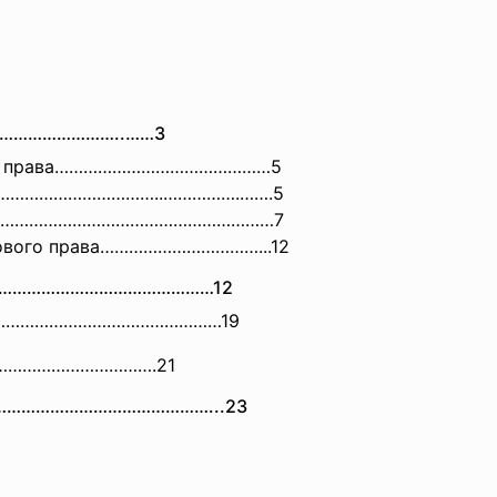
……………
…………..……3
ого права………………………………………5
ава……………………………..…………….…….5
рава…………………………………………………7
сового права……………………………...12
а………………………………………………12
рава…………………………………………19
…………
………………….21
……………………………………………...
23