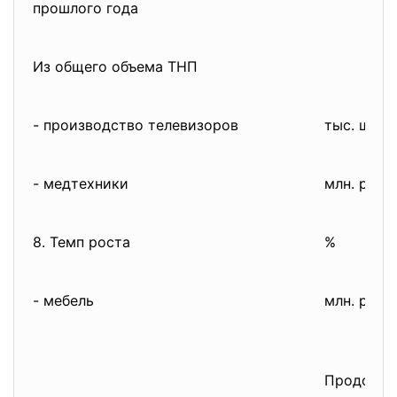
прошлого года
Из общего объема ТНП
- производство телевизоров
тыс. шт.
- медтехники
млн. руб.
8. Темп роста
%
- мебель
млн. руб.
Продолже