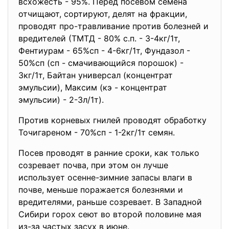
всхожесть - 95%. Перед посевом семена
отчищают, сортируют, делят на фракции,
проводят про-травливание против болезней и
вредителей (ТМТД - 80% с.п. - 3-4кг/1т,
Фентиурам - 65%сп - 4-6кг/1т, Фундазол -
50%сп (сп - смачивающийся порошок) -
3кг/1т, Байтан универсал (концентрат
эмульсии), Максим (кэ - концентрат
эмульсии) - 2-3л/1т).
Против корневых гнилей проводят обработку
Точигареном - 70%сп - 1-2кг/1т семян.
Посев проводят в ранние сроки, как только
созревает почва, при этом он лучше
использует осенне-зимние запасы влаги в
почве, меньше поражается болезнями и
вредителями, раньше созревает. В Западной
Сибири горох сеют во второй половине мая
из-за частых засух в июне.