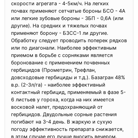
скорости агрегата - 4-5км/ч. На легких
почвах применяют сетчатые бороны БСО - 4А
или легкие зубовые бороны - ЗБП - 0,6А (или
другие). На средних и тяжелых почвах
применяют борону - БЗСС-1 ли другие.
Обработку следует проводить поперек рядков
или по диагонали. Наиболее эффективным
приемом в борьбе с сорняками является
боронование с применением почвенных
гербицидов (Прометрин, Трефлан,
довсходовые гербициды и т.д.). Базагран 48%
в.р. (2-3л/га) - наиболее эффективный
контактный гербицид, применяемый в фазе 5-
6 листьев у гороха, когда на них имеется
восковой налет, предохраняющий от
гербицидов. Двудольные сорные растения
погибают на 3-4 день. В жаркую и сухую
погоду эффективность препарата снижается,
в этом случае его лучше вносить вечером.