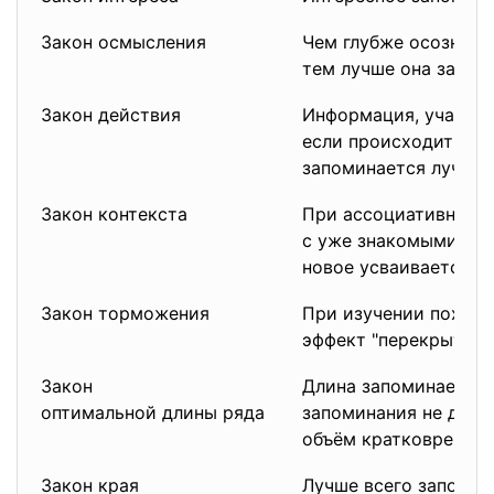
Закон осмысления
Чем глубже осознат
тем лучше она запом
Закон действия
Информация, участву
если происходит при
запоминается лучше.
Закон контекста
При ассоциативном 
с уже знакомыми по
новое усваивается л
Закон торможения
При изучении похож
эффект "перекрытия"
Закон
Длина запоминаемог
оптимальной длины ряда
запоминания не дол
объём кратковременн
Закон края
Лучше всего запомин