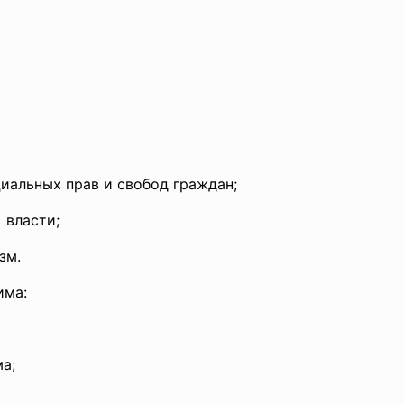
иальных прав и свобод граждан;
 власти;
зм.
има:
а;