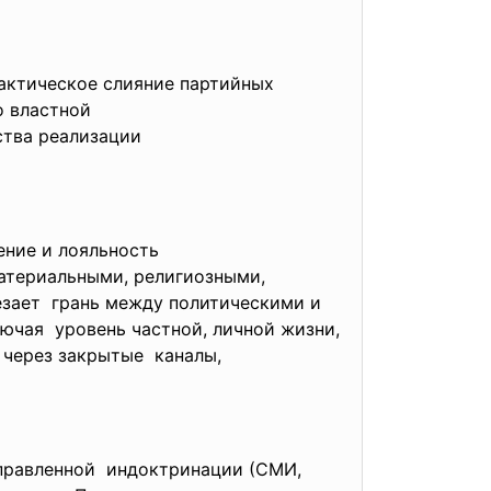
актическое слияние партийных
во
властной
ства
реализации
нение и лояльность
атериальными,
религиозными,
езает грань между политическими и
ючая уровень частной, личной жизни,
 через закрытые каналы,
правленной индоктринации (СМИ,