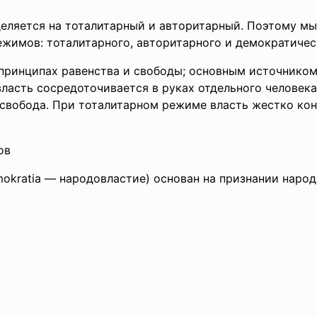
ляется на тоталитарный и авторитарный. Поэтому мы
жимов: тоталитарного, авторитарного и демократичес
ринципах равенства и свободы; основным источником 
ласть сосредоточивается в руках отдельного человека
 свобода. При тоталитарном режиме власть жестко ко
ов
okratia — народовластие) основан на признании народ