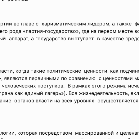
артии во главе с харизматическим лидером, а
также ф
его рода «партия-
государство», где на первом месте 
ый аппарат, а государство
выступает в качестве сред
асти, когда такие политические ценности, как подчи
», являются первичными по
сравнению с ценностями м
 человеческих поступков.
В рамках этого режима
исч
рана как единый лагерь»). Вся жизнедеятельность,
вкл
ание органов власти на всех
уровнях осуществляется
логии, которая
посредством массированной и
целена