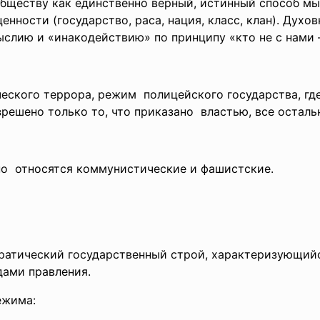
обществу как единственно верный, истинный способ мы
енности (государство, раса, нация, класс, клан). Дух
слию и «инакодействию» по принципу «кто не с нами —
ческого террора,
режим полицейского государства, где
решено только то, что приказано властью, все остал
о относятся коммунистические и фашистские.
атический государственный строй, характеризующийс
ами правления.
ежима: