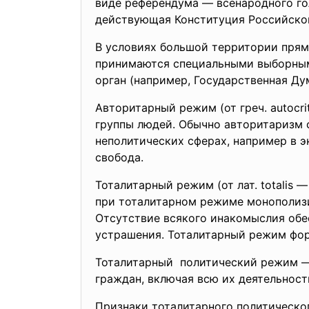
виде референдума — всенародного го
действующая Конституция Российской
В условиях большой территории пря
принимаются специальными выборным
орган (например, Государственная Ду
Авторитарный режим (от греч. autocri
группы людей. Обычно авторитаризм 
неполитических сферах, например в э
свобода.
Тоталитарный режим (от лат. totalis 
при тоталитарном режиме монополизир
Отсутствие всякого инакомыслия обе
устрашения. Тоталитарный режим фор
Тоталитарный политический режим —
граждан, включая всю их деятельност
Признаки тоталитарного
политическо