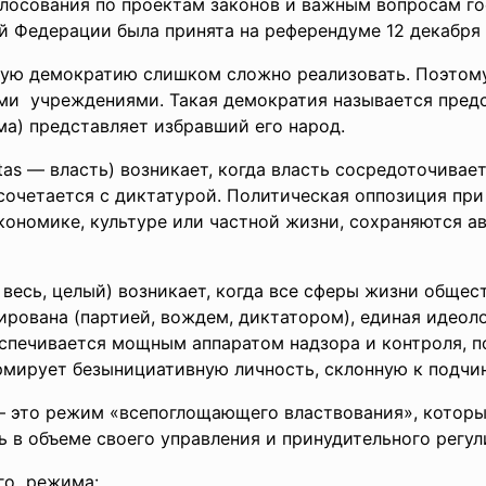
лосования по проектам законов и важным вопросам го
 Федерации была принята на референдуме 12 декабря 1
мую демократию слишком сложно реализовать. Поэтом
и учреждениями. Такая демократия называется предс
ма) представляет избравший его народ.
tas — власть) возникает, когда власть сосредоточивае
сочетается с диктатурой. Политическая оппозиция при
кономике, культуре или частной жизни, сохраняются а
— весь, целый) возникает, когда все сферы жизни обще
ована (партией, вождем, диктатором), единая идеолог
спечивается мощным аппаратом надзора и контроля, 
мирует безынициативную личность, склонную к подчи
 это режим «всепоглощающего властвования», которы
ь в объеме своего управления и принудительного регул
го режима: