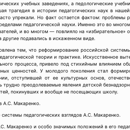
гических учебных заведениях, а педологические учебн
ая трагедия в истории педагогических наук в нашей
часто упрекали. Но факт остается фактом: проблемы 
пределами педагогической науки. Именно это во мног
ателей, и во многом — повлияло на «избирательное» о
 а другие подавались в искаженном виде.
овлена тем, что реформирование российской системы
едагогической теории и практике. Искусственное выт
ьного процесса, привело под стихийным влиянием общ
ных ценностей. У молодого поколения стал формиро
ии, отступившей от ее культурных основ, отечеств
ь трудно преодолеваемые явления детской безнадзорн
етей, покинувших и вообще не посещающих школу.
в А.С. Макаренко.
системы педагогических взглядов А.С. Макаренко.
.С. Макаренко и особо значимых положений в его педа