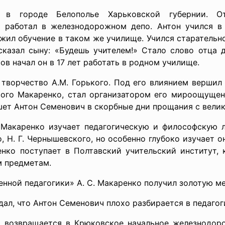
 в городе Белополье Харьковской губернии. От
 работал в железнодорожном депо. Антон учился в
жил обучение в таком же училище. Учился старательно
 сказал сыну: «Будешь учителем!» Стало слово отца 
ов начал он в 17 лет работать в родном училище.
творчество А.М. Горького. Под его влиянием вершил
амого Макаренко, стал организатором его мироощущен
шет Антон Семенович в скорбные дни прощания с вели
 Макаренко изучает педагогическую и философскую л
го, Н. Г. Чернышевского, но особенно глубоко изучает о
нко поступает в Полтавский учительский институт, 
м предметам.
нной педагогики» А. С. Макаренко получил золотую ме
дал, что Антон Семенович плохо разбирается в педагог
а возвращается в Крюковское начальное железнодоро