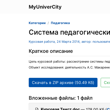
MyUniverCity
Категории
Педагогика
Система педагогически
Курсовая работа, 24 Марта 2014, автор: пользоват
Краткое описание
Цель курсовой работы: рассмотрение системы педа
Объект исследования: деятельность А.С. Макаренк
Скачать в ZIP архиве (50.49 Кб)
Ск
Вложенные файлы: 1 файл
Курсовая Текст.doc
— 178.00 Кб (
С