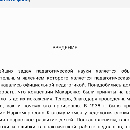
ВВЕДЕНИЕ
ейших задач педагогической науки является объ
ительным явлением которого является педагогическая
знавались официальной педагогикой. Понадобились дол
ровать, что концепции Макаренко были приняты на в
лоть до их искажения. Теперь, благодаря проведенным
ь, как и почему это произошло. В 1936 г. было пр
ме Наркомпросов». К этому моменту педология сложила
ия возрастное развитие детей. Постановлением, в ко
татки и ошибки в практической работе педологов, п