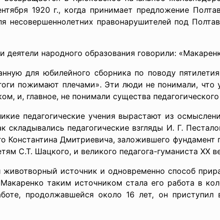
нтября 1920 г., когда принимает предложение Полта
я несовершеннолетних правонарушителей под Полтав
и и деятели народного образования говорили: «Макарен
санную для юбилейного сборника по поводу пятилетия
гоги пожимают плечами». Эти люди не понимали, что у
ом, и, главное, не понимали существа педагогического
еликие педагогические учения вырастают из осмыслени
ак складывались педагогические взгляды И. Г. Пестало
о Константина Дмитриевича, заложившего фундамент пе
етям С.Т. Шацкого, и великого педагога-гуманиста XX 
 животворный источник и одновременно способ прира
 Макаренко таким источником стала его работа в кол
аботе, продолжавшейся около 16 лет, он приступил 