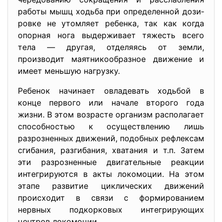
работы мышц ходьба при определенной дози­
ровке не утомляет ребенка, так как когда
опорная нога выдержи­вает тяжесть всего
тела — другая, отделяясь от земли,
производит маятникообразное движение и
имеет меньшую нагрузку.
Ребенок начинает овладевать ходьбой в
конце первого или на­чале второго года
жизни. В этом возрасте организм располагает
спо­собностью к осуществлению лишь
разрозненных движений, по­добных рефлексам
сгибания, разгибания, хватания и т.п. Затем
эти разрозненные двигательные реакции
интегрируются в акты локомоции. На этом
этапе развитие циклических движений
происхо­дит в связи с формированием
нервных подкорковых интегрирую­щих
центров локомоции.