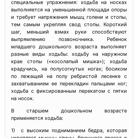
специальные упражнения: ходьба на носках
вы­полняется на уменьшенной площади опоры
и требует напряжения мышц голени и стопы,
тем самым укрепляя свод стопы. Короткий
шаг, меньший взмах руки способствуют
выпрямлению позвоноч­ника. Ребенок
младшего дошкольного возраста выполняет
разные виды ходьбы: ходьбу на наружном
крае стопы («косолапый миш­ка»); ходьба
крадучись, на полусогнутых ногах; босиком
по лежа­щей на полу ребристой лесенке с
захватыванием ее перекладин пальцами ног;
ходьба с фиксированным перекатом с пятки
на носок.
В старшем дошкольном возрасте
применяется ходьба:
1) с высоким подниманием бедра, которая
укрепляет мышцы спины, брюшного пресса и