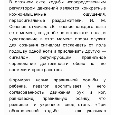
В сложном акте ходьбы непосредственным
регулятором движе­ний являются конкретные
кожно-мышечные ощущения,
первосигнальные раздражители. И. М.
Сеченов отмечал: «В течение каж­дого шага
есть момент, когда обе ноги касаются пола, и
чувство­вание в этот момент опоры служит
для сознания сигналом отсла­ивать от пола
подошву одной ноги и прислаивать другую —
сигна­лом, регулирующим правильное
чередование деятельности обеих ног во
времени и пространстве».
Формируя навык правильной ходьбы у
ребенка, педагог воспи­тывает у него
согласованность движения рук и ног,
равновесие, правильную осанку, что
развивает и укрепляет свод стопы. «При
обыкновенной ходьбе, — как указывал