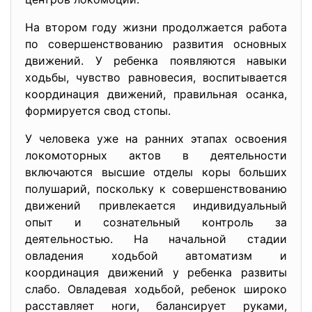
На втором году жизни продолжается работа
по совершенство­ванию развития основных
движений. У ребенка появляются навы­ки
ходьбы, чувство равновесия, воспитывается
координация дви­жений, правильная осанка,
формируется свод стопы.
У человека уже на ранних этапах освоения
локомоторных актов в деятельности
включаются высшие отделы коры больших
полуша­рий, поскольку к совершенствованию
движений привлекается ин­дивидуальный
опыт и сознательный контроль за
деятельностью. На начальной ста­дии
овладения ходьбой автоматизм и
координация движений у ре­бенка развиты
слабо. Овладевая ходьбой, ребенок широко
расстав­ляет ноги, балансирует руками,