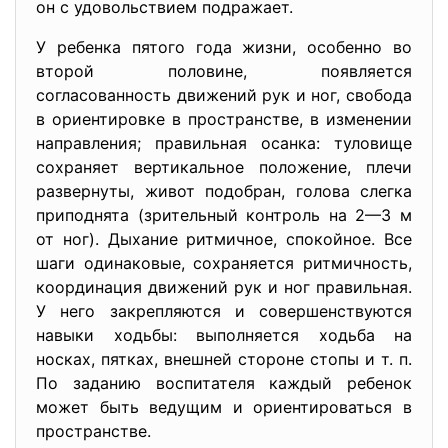
он с удовольствием подра­жает.
У ребенка пятого года жизни, особенно во
второй половине, появляется
согласованность движений рук и ног, свобода
в ориен­тировке в пространстве, в изменении
направления; правильная осанка: туловище
сохраняет вертикальное положение, плечи
раз­вернуты, живот подобран, голова слегка
приподнята (зрительный контроль на 2—3 м
от ног). Дыхание ритмичное, спокойное. Все
шаги одинаковые, сохраняется ритмичность,
координация дви­жений рук и ног правильная.
У него закрепляются и совершенству­ются
навыки ходьбы: выполняется ходьба на
носках, пятках, внеш­ней стороне стопы и т. п.
По заданию воспитателя каждый ребенок
может быть ведущим и ориентироваться в
пространстве.