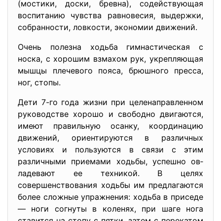
(мостики, доски, брев­на), содействующая
воспитанию чувства равновесия, выдержки,
собранности, ловкости, экономии движений.
Очень полезна ходьба гимнастическая с
носка, с хорошим взма­хом рук, укрепляющая
мышцы плечевого пояса, брюшного прес­са,
ног, стопы.
Дети 7-го года жизни при целенаправленном
руководстве хо­рошо и свободно двигаются,
имеют правильную осанку, коорди­нацию
движений, ориентируются в различных
условиях и пользу­ются в связи с этим
различными приемами ходьбы, успешно ов­
ладевают ее техникой. В целях
совершенствования ходьбы им пред­лагаются
более сложные упражнения: ходьба в приседе
— ноги согнуты в коленях, при шаге нога
ставится на стопу с пятки, затем с перекатом