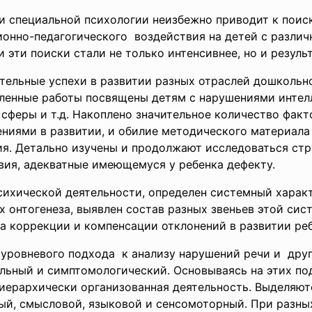
и специальной психологии неизбежно приводит к поиск
онно-педагогического воздействия на детей с различ
 эти поиски стали не только интенсивнее, но и резуль
тельные успехи в развитии разных отраслей дошкольн
енные работы посвящены детям с нарушениями интеллек
 сферы и т.д. Накоплено значительное количество фак
ениями в развитии, и обилие методического материал
ия. Детально изучены и продолжают исследоваться стр
вия, адекватные имеющемуся у ребенка дефекту.
сихической деятельности, определен системный харак
х онтогенеза, выявлен состав разных звеньев этой си
ва коррекции и компенсации отклонений в развитии реб
ровневого подхода к анализу нарушений речи и други
льный и симптомологический. Основываясь на этих под
 иерархически организованная деятельность. Выделяю
ый, смысловой, языковой и сенсомоторный. При разны