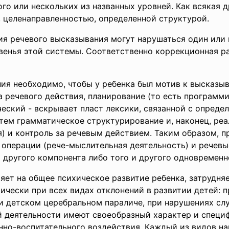
о или нескольких из названных уровней. Как всякая д
 целенаправленностью, определенной структурой.
я речевого высказывания могут нарушаться один или н
енья этой системы. Соответственно коррекционная р
ия необходимо, чтобы у ребенка был мотив к высказыв
 речевого действия, планирование (то есть программи
еский - вскрывает пласт лексики, связанной с опреде
 затем грамматическое структурирование и, наконец, р
) и контроль за речевым действием. Таким образом, 
операции (рече-мыслительная деятельность) и речевы
 другого компонента либо того и другого одновременн
яет на общее психическое развитие ребенка, затрудн
чески при всех видах отклонений в развитии детей: п
и детском церебральном параличе, при нарушениях слу
й деятельности имеют своеобразный характер и специ
нно-воспитательного воздействия. Каждый из видов на