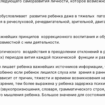
следующего саморазвития личности, которое возможн
обусловливает развитие ребенка даже в тяжелых пато
я в речеслуховой, речедвигательной, зрительной, двиг
ажнейших принципов коррекционного воспитания и об
овместной с ним деятельности.
огического воздействия в преодолении
отклонений в 
ых) периодов вития каждой психической функции и раз
я лишает ребенка важнейших источников информации, 
собенно если ребенок лишился слуха или зрения в ра
ависит от причин, тяжести и времени возникновения н
зрение, тем более выражена у ребенка задержка психи
(звукопроизношения, словаря, грамматического строя,
о мышления ребенка. Большое значение для состояния