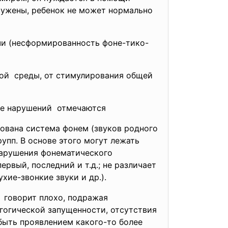
сужены, ребенок не может нормально
и (несформированность фоне-тико-
ой среды, от стимулирования общей
ппе нарушений отмечаются
рована система фонем (звуков родного
упп. В основе этого могут лежать
нарушения фонематического
ервый, последний и т.д.; не различает
ие-звонкие звуки и др.).
 говорит плохо, подражая
гогической запущенности, отсутствия
быть проявлением какого-то более