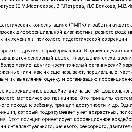
туре (Е.М.Мастюкова, В.Г.Петрова, Л.С.Волкова, М.В.Ип
дагогических консультациях (ПМПК) и работники дет
просах дифференциальной диагностики разного рода н
х их лечения и психолого-педагогической коррекции.
арактер, другие -периферический. В одних случаях на
выявляется сенсорный дефект (нарушения слуха, зрения
более легкие, другие носят тяжелый органический хар
аженные (или, как их еще называют, парциальные, част
ьным их выявление, оценку и организацию коррекционн
ое коррекционное воздейиствие на детей дошкольного
долого-методических принципов. Это принципы системн
ого похода к ребенкy, принцип доступности и др. Одн
ринцип, который подразумевает учет возрастных, псих
ия. Этот принцип ориентирует коррекционное воздейст
 интеллектуального, речевого, сенсорного, двигатель