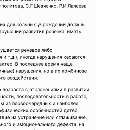
политова, С.Г.Шевченко, Р.И.Лалаева
ских дошкольных учреждений должны
арушений развития ребенка, иметь
рушается речевое либо
 и т.д.), иногда нарушения касаются
актер. В последнее время чаще
ичные) нарушения, но в их комбинозе
ого воздействия.
 возраста с отклонениями в развитии
ости, последовательности в работе,
им из первоочередных и наиболее
офизических особенностей детей,
вие на устранение или сглаживание,
ного и эмоционального дефекта, на