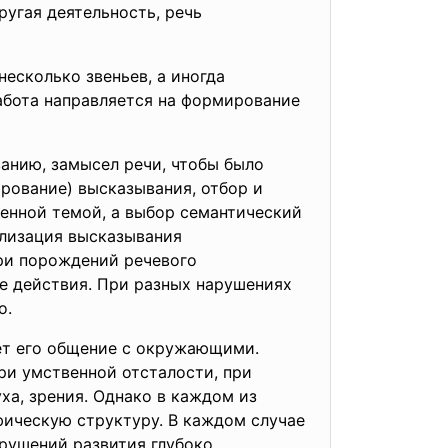
ругая деятельность, речь
есколько звеньев, а иногда
абота направляется на формирование
анию, замысел речи, чтобы было
рование) высказывания, отбор и
ленной темой, а выбор семантический
еализация высказывания
при порождений речевого
е действия. При разных нарушениях
о.
яет его общение с окружающими.
ри умственной отсталости, при
ха, зрения. Однако в каждом из
фическую структуру. В каждом случае
рушений развития глубоко