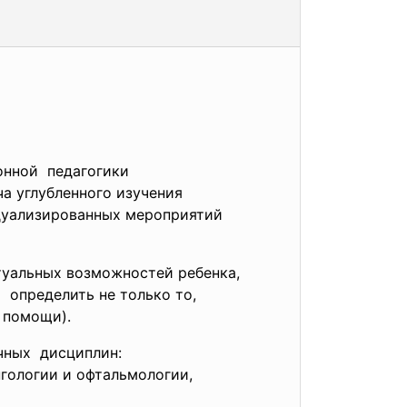
онной педагогики
а углубленного изучения
идуализированных мероприятий
туальных возможностей ребенка,
 определить не только то,
 помощи).
чных дисциплин:
нгологии и офтальмологии,