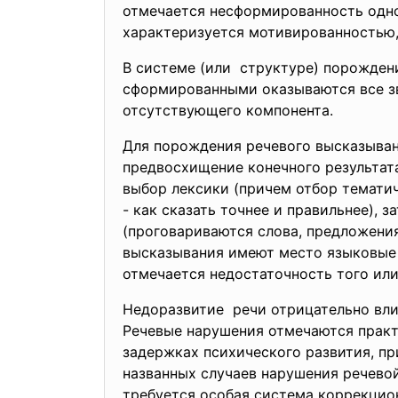
отмечается несформированность одног
характеризуется мотивированностью,
В системе (или структуре) порождени
сформированными оказываются все зв
отсутствующего компонента.
Для порождения речевого высказыван
предвосхищение конечного результата
выбор лексики (причем отбор тематич
- как сказать точнее и правильнее),
(проговариваются слова, предложения
высказывания имеют место языковые 
отмечается недостаточность того или
Недоразвитие речи отрицательно вли
Речевые нарушения отмечаются практи
задержках психического развития, пр
названных случаев нарушения речево
требуется особая система коррекцио