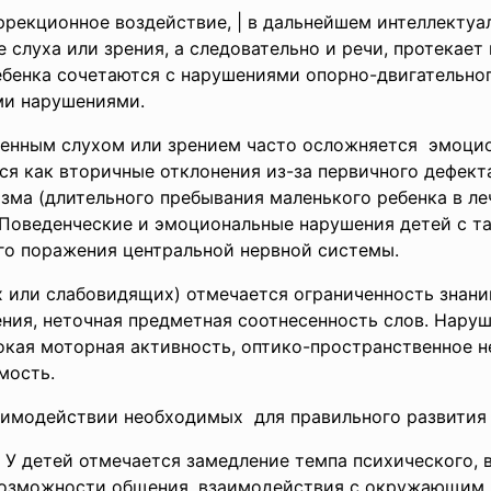
рекционное воздействие, | в дальнейшем интеллектуал
 слуха или зрения, а следовательно и речи, протекает
ебенка сочетаются с нарушениями опорно-двигательног
ми нарушениями.
шенным слухом или зрением часто осложняется эмоци
я как вторичные отклонения из-за первичного дефект
зма (длительного пребывания маленького ребенка в л
. Поведенческие и эмоциональные нарушения детей с т
го поражения центральной нервной системы.
х или слабовидящих) отмечается ограниченность знан
ния, неточная предметная соотнесенность слов. Наруш
окая моторная активность, оптико-пространственное н
мость.
аимодействии необходимых для правильного развития
. У детей отмечается замедление темпа психического, в
 возможности общения, взаимодействия с окружающим