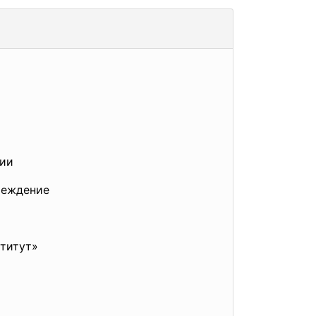
ции
реждение
титут»