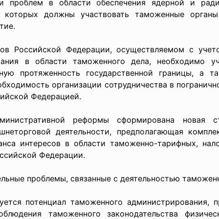
ти проблем в области обеспечения ядерной и ради
и которых должны участвовать таможенные орган
тие.
 Российской Федерации, осуществляемом с учето
вания в области таможенного дела, необходимо уч
ную протяженность государственной границы, а т
еобходимость организации сотрудничества в пограничн
сийской Федерацией.
истративной реформы сформирована новая стру
шнеторговой деятельности, предполагающая компл
нса интересов в области таможенно-тарифных, нало
оссийской Федерации.
ьные проблемы, связанные с деятельностью таможенн
тся потенциал таможенного администрирования, п
облюдения таможенного законодательства физич