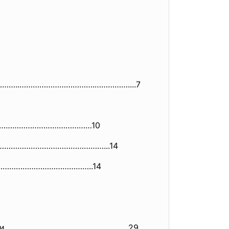
е.…………..…………………………….…………….
...7
ния…………………………………………10
………………………………………………
……...14
……………………………………………..14
 России………………………………………………..29