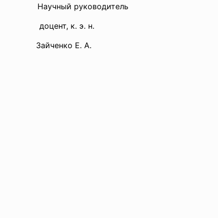
аучный руководитель
цент, к. э. н.
ченко Е. А.