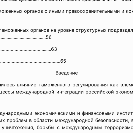
моженных органов с иными пра­воохранительными и к
таможенных органов на уровне структурных подразделе
........................
...............56
………………………………
…........63
ры………………………………….………..
65
Введение
лилось влияние таможенного регулирования как элеме
оцессы международной интеграции российской эконо
ународными экономическими и финансовыми институ
их проблем в области международной безопасности, 
 уничтожения, борьбы с международным терроризмо