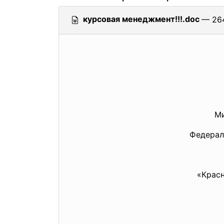
курсовая менеджмент!!!.doc
— 264
Ми
Федерал
«Крас