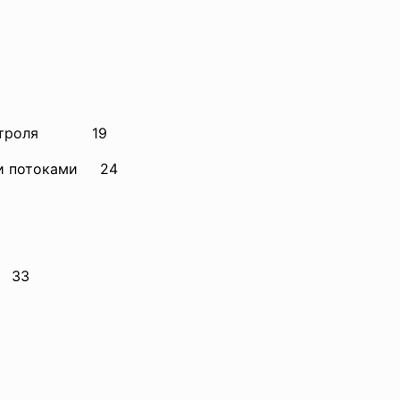
 контроля 19
ыми потоками 24
ы 33