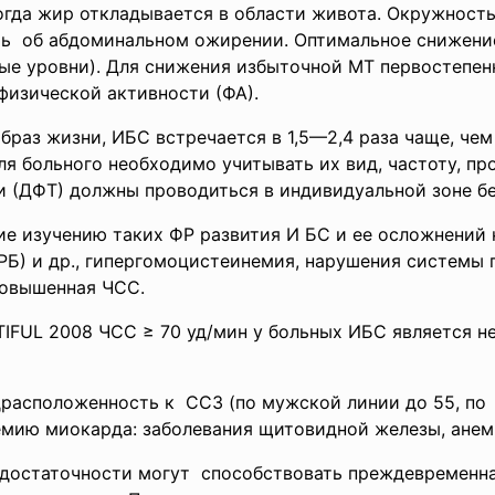
гда жир откладывается в области живота. Окружность
ь об абдоминальном ожирении. Оптимальное снижение
ые уровни). Для снижения избыточной МТ первостепен
физической активности (ФА).
раз жизни, ИБС встречается в 1,5—2,4 раза чаще, чем
я больного необходимо учитывать их вид, частоту, пр
 (ДФТ) должны проводиться в индивидуальной зоне б
ие изучению таких ФР развития И БС и ее осложнений 
Б) и др., гипергомоцистеинемия, нарушения системы г
повышенная ЧСС.
TIFUL 2008 ЧСС ≥ 70 уд/мин у больных ИБС является 
едрасположенность
к ССЗ (по мужской линии до 55, по 
шемию
миокарда: заболевания щитовидной железы, анем
едостаточности
могут способствовать
преждевременна