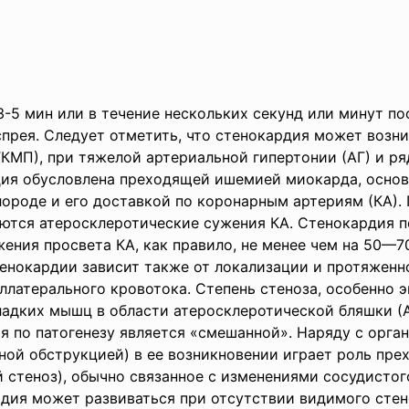
3-5 мин или в течение нескольких секунд или минут по
спрея. Следует отметить, что стенокардия может возни
МП), при тяжелой артериальной гипертонии (АГ) и ряд
рдия обусловлена преходящей ишемией миокарда, основ
ороде и его доставкой по коронарным артериям (КА)
яются атеросклеротические сужения КА. Стенокардия п
ения просвета КА, как правило, не менее чем на 50—7
енокардии зависит также от локализации и протяженно
латерального кровотока. Степень стеноза, особенно 
ладких мышц в области атеросклеротической бляшки (А
я по патогенезу является «смешанной». Наряду с орг
ой обструкцией) в ее возникновении играет роль пр
стеноз), обычно связанное с изменениями сосудистог
рдия может развиваться при отсутствии видимого стено