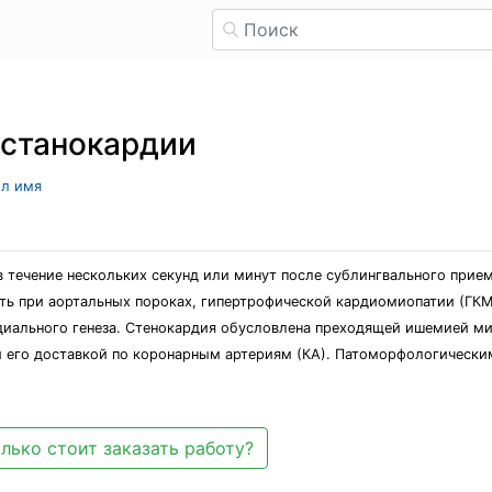
 станокардии
ыл имя
в течение нескольких секунд или минут после сублингвального прием
ть при аортальных пороках, гипертрофической кардиомиопатии (ГКМ
ардиального генеза. Стенокардия обусловлена преходящей ишемией м
 его доставкой по коронарным артериям (КА). Патоморфологическим
лько стоит заказать работу?