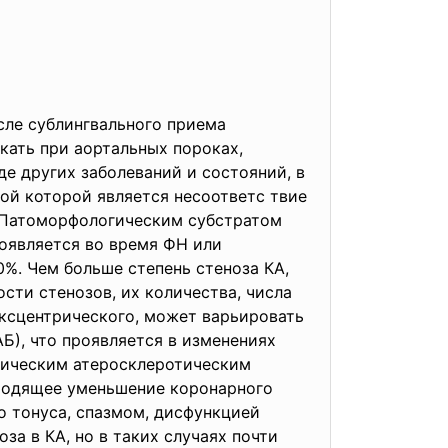
сле сублингвального приема
кать при аортальных пороках,
е других заболеваний и состояний, в
ой которой является несоответс твие
. Патоморфологическим субстратом
оявляется во время ФН или
0%. Чем больше степень стеноза КА,
сти стенозов, их количества, числа
эксцентрического, может варьировать
Б), что проявляется в изменениях
аническим атеросклеротическим
еходящее уменьшение коронарного
о тонуса, спазмом, дисфункцией
за в КА, но в таких случаях почти