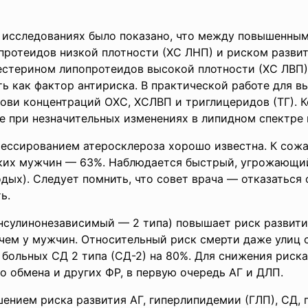
 исследованиях было показано, что между повышенным
протеидов низкой плотности (ХС ЛНП) и риском разви
лестерином липопротеидов высокой плотности (ХС ЛВП) 
ть как фактор антириска. В практической работе для 
рови концентраций ОХС, ХСЛВП и триглицеридов (ТГ). 
е при незначительных изменениях в липидном спектре 
рессированием атеросклероза хорошо известна. К сожа
ких мужчин — 63%. Наблюдается быстрый, угрожающий
ых). Следует помнить, что совет врача — отказаться
ь.
инсулинонезависимый — 2 типа) повышает риск развити
 чем у мужчин. Относительный риск смерти даже улиц 
у больных СД 2 типа (СД-2) на 80%. Для снижения рис
 обмена и других ФР, в первую очередь АГ и ДЛП.
ением риска развития АГ, гиперлипидемии (ГЛП), СД, 