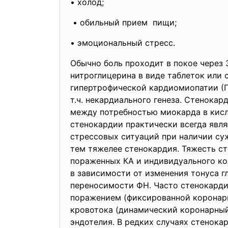
• холод;
• обильный прием пищи;
• эмоциональный стресс.
Обычно боль проходит в покое через 
нитроглицерина в виде таблеток или 
гипертрофической кардиомиопатии (ГК
т.ч. некардиального генеза. Стенока
между потребностью миокарда в кисл
стенокардии практически всегда явл
стрессовых ситуаций при наличии суж
тем тяжелее стенокардия. Тяжесть ст
пораженных КА и индивидуального кол
в зависимости от изменения тонуса г
переносимости ФН. Часто стенокарди
поражением (фиксированной коронарн
кровотока (динамический коронарный 
эндотелия. В редких случаях стенока