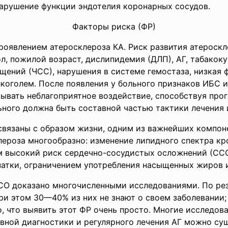
нарушение функции эндотелия коронарных сосудов.
Факторы риска (ФР)
роявлением атеросклероза КА. Риск развития атероск
л, пожилой возраст, дислипидемия (ДЛП), АГ, табакоку
ений (ЧСС), нарушения в системе гемостаза, низкая 
лкоголем. После появления у больного признаков ИБС и
ывать неблагоприятное воздействие, способствуя про
ьного должна быть составной частью тактики лечения
связаны с образом жизни, одним из важнейших компоне
лероза многообразно: изменение липидного спектра к
м высокий риск сердечно-сосудистых осложнений (ССО
ки, ограничением употребления насыщенных жиров и п
СО доказано многочисленными исследованиями. По ре
ри этом 30—40% из них не знают о своем заболевании;
, что выявить этот ФР очень просто. Многие исследован
ивной диагностики и регулярного лечения АГ можно су