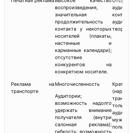
Печатная реклама
Высокое качество
Отсутст
воспроизведения,
аудито
значительная
конта
продолжительность
аудито
контакта у некоторых
творчес
носителей (плакаты,
настенные и
карманные календари);
отсутствие
конкурентов на
конкретном носителе.
Реклама на
Многочисленность
Кратко
транспорте
(нару
Аудитории;
трансп
возможность надолго
тольк
удержать внимание
аудит
получателя (внутри
мужчи
салонная реклама);
пользую
гибкость; возможность