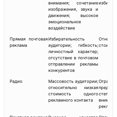
внимания; сочетание
избират
изображения, звука и
движения; высокое
эмоциональное
воздействие
Прямая почтовая
Избирательность
Относ
реклама
аудитории; гибкость;
стоимос
личностный характер;
отсутствие в почтовом
отправлении рекламы
конкурентов
Радио
Массовость аудитории;
Ограни
относительно низкая
предст
стоимость одного
степе
рекламного контакта
вниман
рекламн