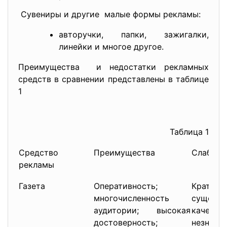
Сувениры и другие малые формы рекламы:
авторучки, папки, зажигалки,
линейки и многое другое.
Преимущества и недостатки рекламных
средств в сравнении представлены в таблице
1
Таблица 1
Средство
Преимущества
Слабые 
рекламы
Газета
Оперативность;
Кратков
многочисленность
сущес
аудитории; высокая
качеств
достоверность;
незнач