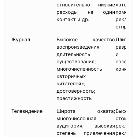
относительно низкие
«втори
расходы на один
помещ
контакт и др.
рекл
отправи
Журнал
Высокое качество
Длите
воспроизведения;
разрыв 
длительность
и поя
существования;
сосе
многочисленность
конкуре
«вторичных
читателей»;
достоверность;
престижность
Телевидение
Широта охвата;
Высок
многочисленная
стоимос
аудитория; высокая
реклам
степень привлечения
рекламн