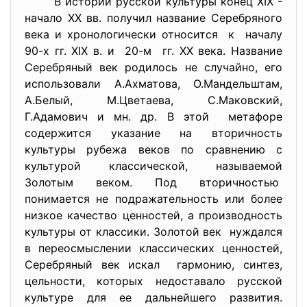
В истории русской культуры конец XIX -
начало XX вв. получил название Серебряного
века и хронологически относится к началу
90-х гг. XIX в. и 20-м гг. XX века. Название
Серебряный век родилось не случайно, его
использовали А.Ахматова, О.Мандельштам,
А.Белый, М.Цветаева, С.Маковский,
Г.Адамович и мн. др. В этой метафоре
содержится указание на вторичность
культуры рубежа веков по сравнению с
культурой классической, называемой
Золотым веком. Под вторичностью
понимается не подражательность или более
низкое качество ценностей, а производность
культуры от классики. Золотой век нуждался
в переосмыслении классических ценностей,
Серебряный век искал гармонию, синтез,
цельности, которых недоставало русской
культуре для ее дальнейшего развития.