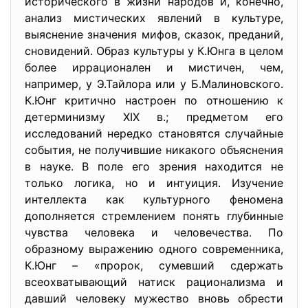
исторического в жизни народов и, конечно,
анализ мистических явлений в культуре,
выяснение значения мифов, сказок, преданий,
сновидений. Образ культуры у К.Юнга в целом
более иррационален и мистичен, чем,
например, у Э.Тайлора или у Б.Малиновского.
К.Юнг критично настроен по отношению к
детерминизму XIX в.; предметом его
исследований нередко становятся случайные
события, не получившие никакого объяснения
в науке. В поле его зрения находится не
только логика, но и интуиция. Изучение
интеллекта как культурного феномена
дополняется стремлением понять глубинные
чувства человека и человечества. По
образному выражению одного современника,
К.Юнг – «пророк, сумевший сдержать
всеохватывающий натиск рационализма и
давший человеку мужество вновь обрести