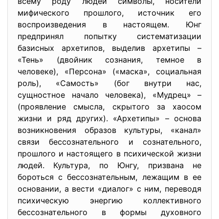
всему роду людей символы, носители
мифического прошлого, источник его
воспроизведения в настоящем. Юнг
предпринял попытку систематизации
базисных архетипов, выделив архетипы –
«Тень» (двойник сознания, темное в
человеке), «Персона» («маска», социальная
роль), «Самость» (бог внутри нас,
сущностное начало человека), «Мудрец» –
(проявление смысла, скрытого за хаосом
жизни и ряд других). «Архетипы» – основа
возникновения образов культуры, «канал»
связи бессознательного и сознательного,
прошлого и настоящего в психической жизни
людей. Культура, по Юнгу, призвана не
бороться с бессознательным, лежащим в ее
основании, а вести «диалог» с ним, переводя
психическую энергию коллективного
бессознательного в формы духовного