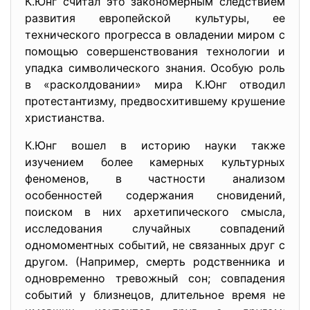
К.Юнг считал это закономерным следствием
развития европейской культуры, ее
технического прогресса в овладении миром с
помощью совершенствования технологии и
упадка символического знания. Особую роль
в «расколдовании» мира К.Юнг отводил
протестантизму, предвосхитившему крушение
христианства.
К.Юнг вошел в историю науки также
изучением более камерных культурных
феноменов, в частности анализом
особенностей содержания сновидений,
поиском в них архетипического смысла,
исследования случайных совпадений
одномоментных событий, не связанных друг с
другом. (Например, смерть родственника и
одновременно тревожный сон; совпадения
событий у близнецов, длительное время не