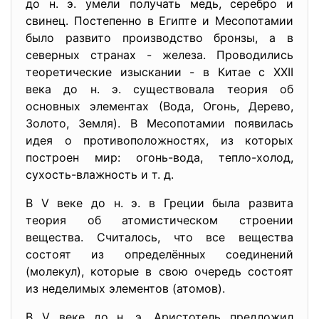
до н. э. умели получать медь, серебро и
свинец. Постепенно в Египте и Месопотамии
было развито производство бронзы, а в
северных странах - железа. Проводились
теоретические изыскании - в Китае с XXII
века до н. э. существовала теория об
основных элементах (Вода, Огонь, Дерево,
Золото, Земля). В Месопотамии появилась
идея о противоположностях, из которых
построен мир: огонь-вода, тепло-холод,
сухость-влажность и т. д.
В V веке до н. э. в Греции была развита
теория об атомистическом строении
вещества. Считалось, что все вещества
состоят из определённых соединений
(молекул), которые в свою очередь состоят
из неделимых элементов (атомов).
В V веке до н. э. Аристотель предложил