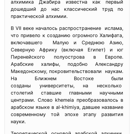
алхимика Джабира известна как первый
дошедший до нас классический труд по
практической алхимии.
В VII веке началось распространение ислама,
что привело к созданию огромного Халифата,
включавшего Малую и Среднюю Азию,
Северную Африку (включая Египет) и юг
Пиренейского полуострова в Европе.
Арабские халифы, подобно Александру
Македонскому, покровительствовали наукам.
На Ближнем Востоке были
созданы университеты, на несколько
столетий ставшие главными научными
центрами. Слово khemeia преобразовалось в
арабском языке в al-khimiya, давшее название
современному той эпохе этапу развития
науки.
Теоретической основой арабской алхимии