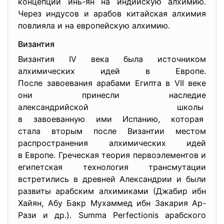
концепции инь-ян на индийскую алхимию.
Через индусов и арабов китайская алхимия
повлияла и на европейскую алхимию.
Византия
Византия IV века была источником
алхимических идей в Европе.
После завоевания арабами Египта в VII веке
они принесли наследие
александрийской школы
в завоеванную ими Испанию, которая
стала вторым после Византии местом
распространения алхимических идей
в Европе. Греческая теория первоэлементов и
египетская технология трансмутации
встретились в древней Александрии и были
развиты арабским алхимиками (Джабир ибн
Хайян, Абу Бакр Мухаммед ибн Закария Ар-
Рази и др.). Summa Perfectionis арабского