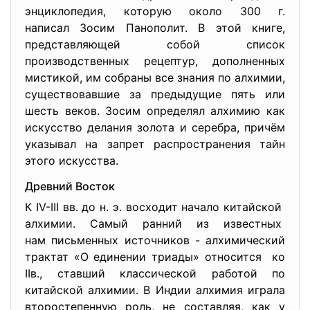
энциклопедия, которую около 300 г.
написал Зосим Панополит. В этой книге,
представляющей собой список
производственных рецептур, дополненных
мистикой, им собраны все знания по алхимии,
существовавшие за предыдущие пять или
шесть веков. Зосим определял алхимию как
искусство делания золота и серебра, причём
указывал на запрет распространения тайн
этого искусства.
Древний Восток
К IV-III вв. до н. э. восходит начало китайской
алхимии. Самый ранний из известных
нам письменных источников - алхимический
трактат «О единении триады» относится ко
IIв., ставший классической работой по
китайской алхимии. В Индии алхимия играла
второстепенную роль, не составляя, как у