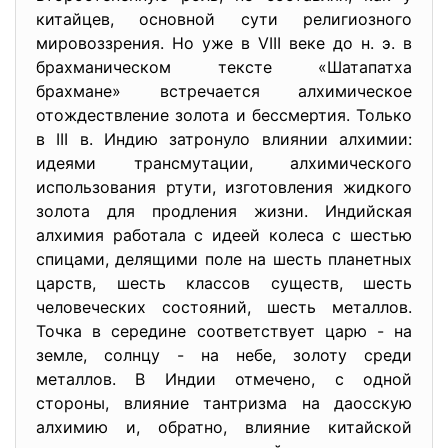
китайцев, основной сути религиозного
мировоззрения. Но уже в VIII веке до н. э. в
брахманическом тексте «Шатапатха
брахмане» встречается алхимическое
отождествление золота и бессмертия. Только
в III в. Индию затронуло влиянии алхимии:
идеями трансмутации, алхимического
использования ртути, изготовления жидкого
золота для продления жизни. Индийская
алхимия работала с идеей колеса с шестью
спицами, делящими поле на шесть планетных
царств, шесть классов существ, шесть
человеческих состояний, шесть металлов.
Точка в середине соответствует царю - на
земле, солнцу - на небе, золоту среди
металлов. В Индии отмечено, с одной
стороны, влияние тантризма на даосскую
алхимию и, обратно, влияние китайской