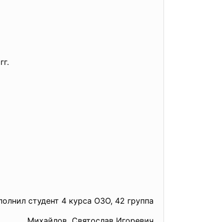
гг.
олнил студент 4 курса ОЗО, 42 группа
Михайлов Святослав Игоревич