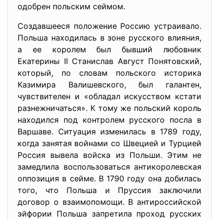
одобрен польским сеймом.
Создавшееся положение Россию устраивало.
Польша находилась в зоне русского влияния,
а ее королем был бывший любовник
Екатерины II Станислав Август Понятовский,
который, по словам польского историка
Казимира Валишевского, был галантен,
чувствителен и «обладал искусством кстати
разнежничаться». К тому же польский король
находился под контролем русского посла в
Варшаве. Ситуация изменилась в 1789 году,
когда занятая войнами со Швецией и Турцией
Россия вывела войска из Польши. Этим не
замедлила воспользоваться антикоролевская
оппозиция в сейме. В 1790 году она добилась
того, что Польша и Пруссия заключили
договор о взаимопомощи. В антироссийской
эйфории Польша запретила проход русских