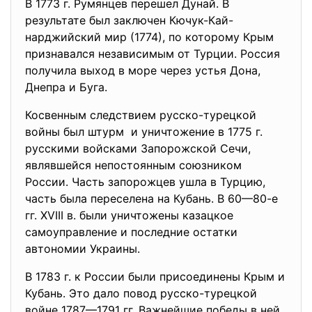
В 1773 г. Румянцев перешел Дунай. В
результате был заключен Кючук-Кай-
нарджийский мир (1774), по которому Крым
признавался независимым от Турции. Россия
получила выход в море через устья Дона,
Днепра и Буга.
Косвенным следствием русско-турецкой
войны был штурм и уничтожение в 1775 г.
русскими войсками Запорожской Сечи,
являвшейся непостоянным союзником
России. Часть запорожцев ушла в Турцию,
часть была переселена на Кубань. В 60—80-е
гг. XVIII в. были уничтожены казацкое
самоуправление и последние остатки
автономии Украины.
В 1783 г. к России были присоединены Крым и
Кубань. Это дало повод русско-турецкой
войне 1787—1791 гг. Важнейшие победы в ней