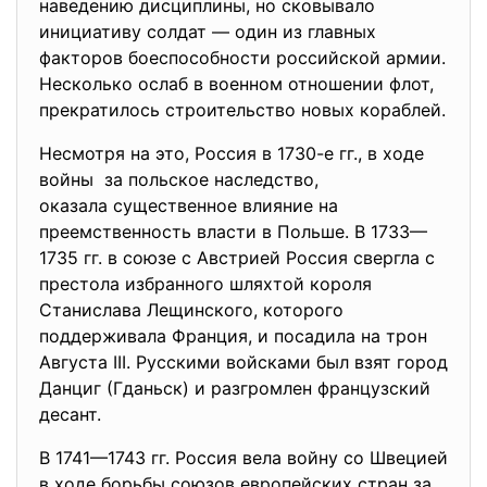
наведению дисциплины, но сковывало
инициативу солдат — один из главных
факторов боеспособности российской армии.
Несколько ослаб в военном отношении флот,
прекратилось строительство новых кораблей.
Несмотря на это, Россия в 1730-е гг., в ходе
войны за польское наследство,
оказала существенное влияние на
преемственность власти в Польше. В 1733—
1735 гг. в союзе с Австрией Россия свергла с
престола избранного шляхтой короля
Станислава Лещинского, которого
поддерживала Франция, и посадила на трон
Августа III. Русскими войсками был взят город
Данциг (Гданьск) и разгромлен французский
десант.
В 1741—1743 гг. Россия вела войну со Швецией
в ходе борьбы союзов европейских стран за