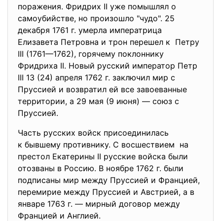
поражения. Фридрих II уже помышлял о
самоубийстве, но произошло "чудо". 25
декабря 1761 г. умерла императрица
Елизавета Петровна и трон перешел к Петру
III (1761—1762), горячему поклоннику
Фридриха II. Новый русский император Петр
III 13 (24) апреля 1762 г. заключил мир с
Пруссией и возвратил ей все завоеванные
территории, а 29 мая (9 июня) — союз с
Пруссией.
Часть русских войск присоединилась
к бывшему противнику. С восшествием на
престол Екатерины II русские войска были
отозваны в Россию. В ноябре 1762 г. были
подписаны мир между Пруссией и Францией,
перемирие между Пруссией и Австрией, а в
январе 1763 г. — мирный договор между
Францией и Англией.