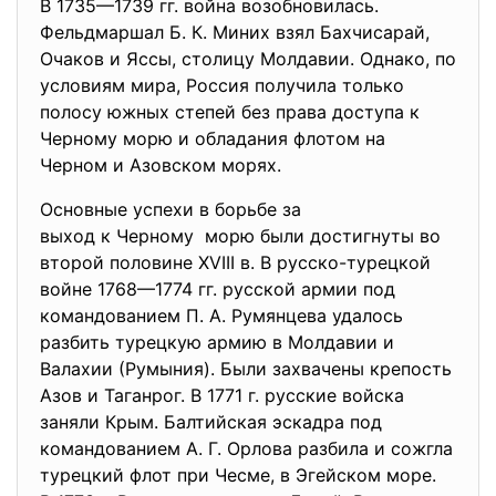
В 1735—1739 гг. война возобновилась.
Фельдмаршал Б. К. Миних взял Бахчисарай,
Очаков и Яссы, столицу Молдавии. Однако, по
условиям мира, Россия получила только
полосу южных степей без права доступа к
Черному морю и обладания флотом на
Черном и Азовском морях.
Основные успехи в борьбе за
выход к Черному морю были достигнуты во
второй половине XVIII в. В русско-турецкой
войне 1768—1774 гг. русской армии под
командованием П. А. Румянцева удалось
разбить турецкую армию в Молдавии и
Валахии (Румыния). Были захвачены крепость
Азов и Таганрог. В 1771 г. русские войска
заняли Крым. Балтийская эскадра под
командованием А. Г. Орлова разбила и сожгла
турецкий флот при Чесме, в Эгейском море.