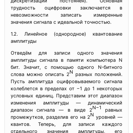
дискретизации постоянен). Основная
трудность оцифровки заключается в
невозможности записать измеренные
значения сигнала с идеальной точностью.
1.2. Линейное (однородное) квантование
амплитуды
Отведём для записи одного значения
амплитуды сигнала в памяти компьютера N
бит. Значит, с помощью одного N-битного
N
слова можно описать 2
разных положений.
Пусть амплитуда оцифровываемого сигнала
колеблется в пределах от −1 до 1 некоторых
условных единиц. Представим этот диапазон
изменения амплитуды — динамический
N−1
диапазон сигнала — в виде 2
равных
N
промежутков, разделив его на 2
уровней —
квантов. Теперь, для записи каждого
отдельного значения амплитуды, его