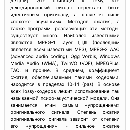
детали). Это приводит к тому, что
декодированный сигнал перестает быть
идентичным оригиналу, а является лишь
«похоже звучащим». Методов сжатия, а
также программ, реализующих эти методы,
существует много. Наиболее известными
являются MPEG-1 Layer I,II,III (последним
является всем известный MP3), MPEG-2 AAC
(advanced audio coding), Ogg Vorbis, Windows
Media Audio (WMA), TwinVQ (VQF), MPEGPlus,
TAC, и прочие. В среднем, коэффициент
сжатия, обеспечиваемый такими кодерами,
находится в пределах 10-14 (раз). В основе
всех lossy-кодеров лежит использование так
называемой психо-акустической модели. Она
занимается этим самым «упрощением»
оригинального сигнала. Степень сжатия
оригинального сигнала зависит от степени
его «упрощения» - сильное сжатие