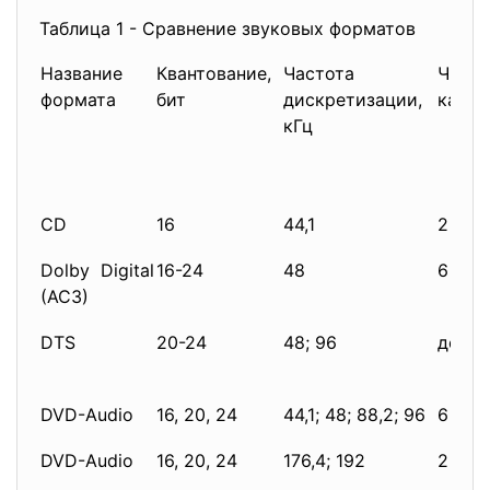
Таблица 1 - Сравнение звуковых форматов
Название
Квантование,
Частота
Числ
формата
бит
дискретизации,
канал
кГц
CD
16
44,1
2
Dolby Digital
16-24
48
6
(AC3)
DTS
20-24
48; 96
до 8
DVD-Audio
16, 20, 24
44,1; 48; 88,2; 96
6
DVD-Audio
16, 20, 24
176,4; 192
2