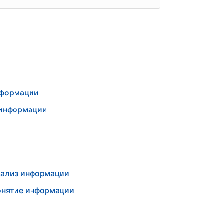
нформации
 информации
нализ информации
онятие информации