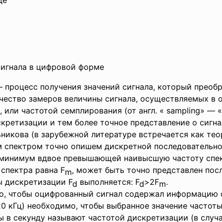
сигнала в цифровой форме
 процесс получения значений сигнала, который преоб
чество замеров величины сигнала, осуществляемых в о
 или частотой семплирования (от англ. « sampling» — 
кретизации и тем более точное представление о сигна
икова (в зарубежной литературе встречается как тео
ым спектром точно опишем дискретной последовательно
к минимум вдвое превышающей наивысшую частоту спект
 спектра равна F
, может быть точно представлен по
m
ы дискретизации F
выполняется: F
>2F
.
d
d
m
того, чтобы оцифрованный сигнал содержал информацию
20 кГц) необходимо, чтобы выбранное значение частот
ы в секунду называют частотой дискретизации (в случ