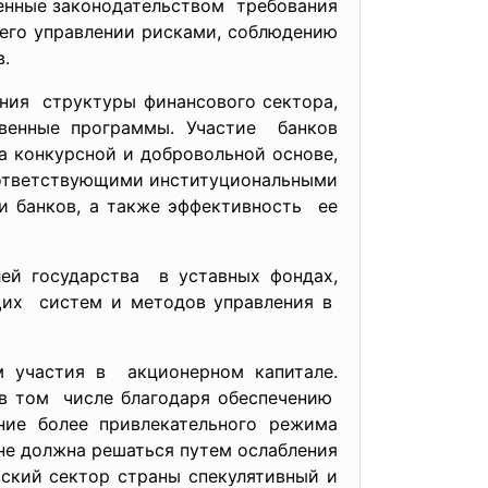
ленные
законодательством требования
щего
управлении рисками, соблюдению
.
ния структуры финансового сектора,
твенные программы. Участие банков
а конкурсной и добровольной основе,
оответствующими институциональными
и банков, а также эффективность ее
лей
государства в уставных фондах,
щих систем и методов управления в
м участия в акционерном капитале.
 в том числе благодаря обеспечению
ние более привлекательного режима
не должна решаться путем ослабления
вский сектор страны спекулятивный и