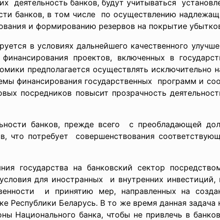
их деятельность банков, будут учитываться установ
сти банков, в том числе по осуществлению надлежа
ования и формированию резервов на покрытие убытков
руется в условиях дальнейшего качественного
улучше
финансирования проектов, включенных в государс
омики предполагается осуществлять исключительно н
емы финансирования государственных программ и с
совых посредников повысит
прозрачность деятельност
ьности банков, прежде всего с преобладающей до
ов, что потребует совершенствования
соответствую
ия государства на банковский сектор посредство
 условия для
иностранных и внутренних инвестиций,
венности и принятию мер, направленных на созда
е Республики Беларусь. В то же время данная задача 
ны Национального банка, чтобы не привлечь в банко