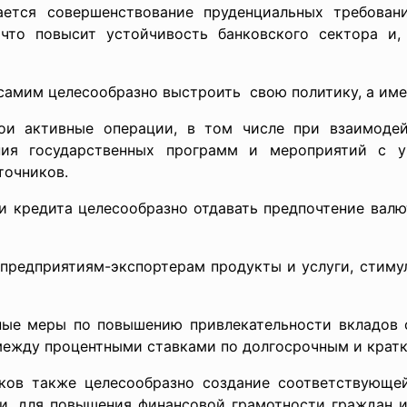
ается совершенствование пруденциальных требован
что повысит устойчивость банковского сектора и, 
амим целесообразно выстроить свою политику, а име
вои активные операции, в том числе при взаимодей
ния государственных программ и мероприятий с 
точников.
ии кредита целесообразно отдавать предпочтение в
 предприятиям-экспортерам продукты и услуги, стим
ные меры по повышению привлекательности вкладов 
между процентными ставками по долгосрочным и крат
нков также целесообразно создание соответствующе
и, для повышения финансовой грамотности граждан и