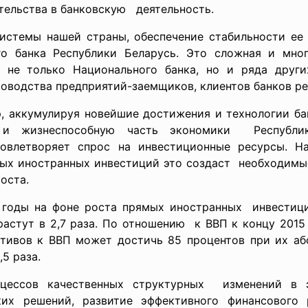
тельства в банковскую деятельность.
системы нашей страны, обеспечение стабильности ее
го банка Республики Беларусь. Это сложная и мног
 не только Национального банка, но и ряда други
ководства предприятий-заемщиков, клиентов банков ре
р, аккумулируя новейшие достижения и технологии ба
и жизнеспособную часть экономики Республики
довлетворяет спрос на инвестиционные ресурсы. Н
мых иностранных инвестиций это создаст необходимы
оста.
5 годы на фоне роста прямых иностранных инвестиц
астут в 2,7 раза. По отношению к ВВП к концу 2015
ктивов к ВВП может достичь 85 процентов при их абс
,5 раза.
оцессов качественных структурных изменений в 
их решений, развитие эффективного финансового р