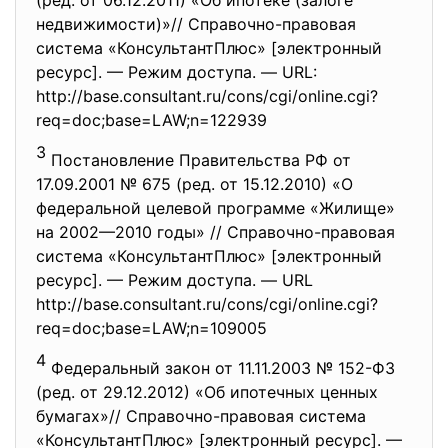
(ред. от 06.12.2011) «Об ипотеке (залоге
недвижимости)»// Справочно-правовая
система «КонсультантПлюс» [электронный
ресурс]. — Режим доступа. — URL:
http://base.consultant.ru/
cons/cgi/online.cgi?
req=doc;
base=LAW;n=122939
3
Постановление Правительства РФ от
17.09.2001 № 675 (ред. от 15.12.2010) «О
федеральной целевой программе «Жилище»
на 2002—2010 годы» // Справочно-правовая
система «КонсультантПлюс» [электронный
ресурс]. — Режим доступа. — URL
http://base.consultant.ru/
cons/cgi/online.cgi?
req=doc;
base=LAW;n=109005
4
Федеральный закон от 11.11.2003 № 152-ФЗ
(ред. от 29.12.2012) «Об ипотечных ценных
бумагах»// Справочно-правовая система
«КонсультантПлюс» [электронный ресурс]. —