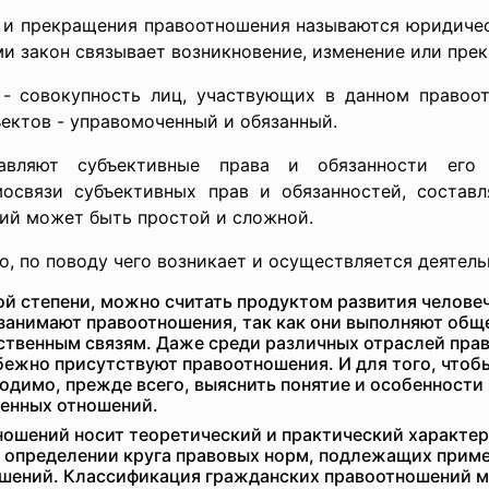
я и прекращения правоотношения называются юридиче
ми закон связывает возникновение, изменение или пре
- совокупность лиц, участвующих в данном правоо
ъектов - управомоченный и обязанный.
авляют субъективные права и обязанности его 
мосвязи субъективных прав и обязанностей, состав
ий может быть простой и сложной.
, по поводу чего возникает и осуществляется деятель
степени, можно считать продуктом развития человеч
 занимают правоотношения, так как они выполняют об
твенным связям. Даже среди различных отраслей прав
ежно присутствуют правоотношения. И для того, чтоб
ходимо, прежде всего, выяснить понятие и особенност
венных отношений.
ошений носит теоретический и практический характер
, определении круга правовых норм, подлежащих приме
ошений. Классификация гражданских правоотношений 