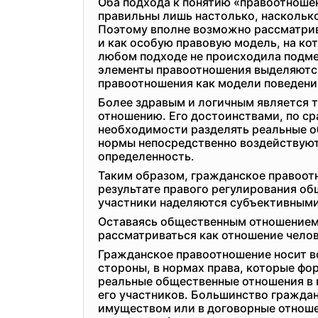
Оба подхода к понятию «правоотношен
правильны лишь настолько, наскольк
Поэтому вполне возможно рассматрив
и как особую правовую модель, на к
любом подходе не происходила подмен
элементы правоотношения выделяются 
правоотношения как модели поведени
Более здравым и логичным является 
отношению. Его достоинствами, по ср
необходимости разделять реальные о
нормы непосредственно воздействуют
определенность.
Таким образом, гражданское правоот
результате правого регулирования об
участники наделяются субъективными
Оставаясь общественным отношением,
рассматриваться как отношение челов
Гражданское правоотношение носит в
стороны, в нормах права, которые ф
реальные общественные отношения в 
его участников. Большинство граждан
имуществом или в договорные отношен