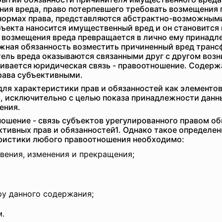
ия вреда, право потерпевшего требовать возмещения пр
ормах права, представляются абстрактно-возможными.
ъекта наносится имущественный вред и он становится
 возмещения вреда превращается в лично ему принадле
жная обязанность возместить причиненный вред транс
ель вреда оказываются связанными друг с другом возн
ивается юридическая связь - правоотношение. Содержа
рава субъективными.
для характеристики прав и обязанностей как элементо
, исключительно с целью показа принадлежности данны
ения.
ношение - связь субъектов урегулированного правом о
тивных прав и обязанностей1. Однако такое определе
ристики любого правоотношения необходимо:
овения, изменения и прекращения;
ру данного содержания;
м.