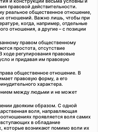
тия и конструкции весьма условны и
ния правовой действительности.
му реальное общественное отношение,
ых отношений. Важно лишь, чтобы при
ратуре, когда, например, отдельные
го отношения, а другие – с позиции
ованному правом общественному
ются простота, отсутствие
В ходе регулирования правовые
усло и придавая им правовую
права общественное отношение. В
имает правовую форму, а его
инудительного характера.
ением между людьми и не может
шении двояким образом. С одной
дарственная воля, направляющая
воотношениях проявляется воля самих
, вступающих в обладание
х, которые возникают помимо воли их