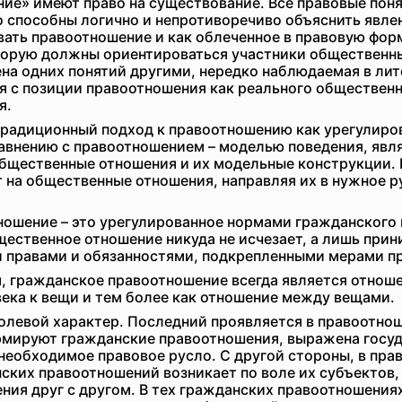
ие» имеют право на существование. Все правовые поня
о способны логично и непротиворечиво объяснить явле
ать правоотношение и как облеченное в правовую фор
оторую должны ориентироваться участники общественн
а одних понятий другими, нередко наблюдаемая в лите
с позиции правоотношения как реального общественно
я.
традиционный подход к правоотношению как урегулир
авнению с правоотношением – моделью поведения, явля
бщественные отношения и их модельные конструкции. 
 на общественные отношения, направляя их в нужное р
ношение – это урегулированное нормами гражданского 
щественное отношение никуда не исчезает, а лишь прин
 правами и обязанностями, подкрепленными мерами пр
 гражданское правоотношение всегда является отнош
ека к вещи и тем более как отношение между вещами.
олевой характер. Последний проявляется в правоотно
ормируют гражданские правоотношения, выражена госу
необходимое правовое русло. С другой стороны, в пра
ских правоотношений возникает по воле их субъектов
ия друг с другом. В тех гражданских правоотношения