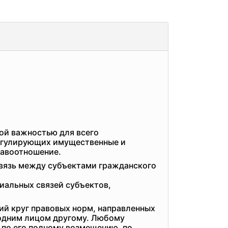
ной важностью для всего
 регулирующих имущественные и
равоотношение.
связь между субъектами гражданского
иальных связей субъектов,
ий круг правовых норм, направленных
 одним лицом другому. Любому
 по его полному возмещению, по