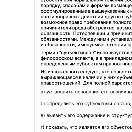
порядку, способам и формам возмещен
сформулированные в вышеуказанных н
противоправных действий другого суб
возможное право требования полного
причинителя вреда абстрактно-возмо
обязанность. Потерпевший и причинит
обязанностями. Между ними устанавл
и обязанности, именуемые в теории п
Термин "субъективное" используется 
философском аспекте, а в прикладном
определенным субъектам правоотнош
Из изложенного следует, что правоот
выражающаяся в наличии у них субъек
правоотношений. Для полной характе
а) установить основания его возникн
б) определить его субъектный состав;
в) выявить его содержание и структу
г) показать, что является его объекто