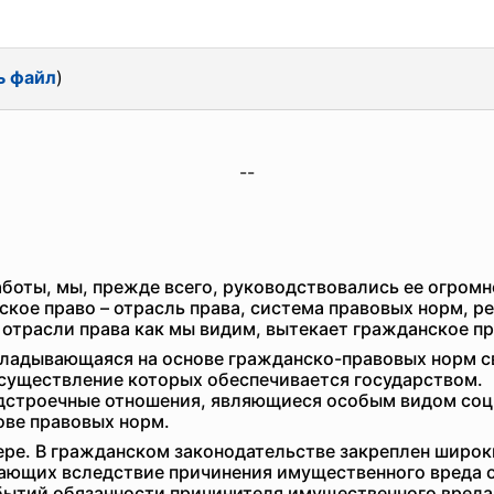
ь файл
)
--
боты, мы, прежде всего, руководствовались ее огром
ское право – отрасль права, система правовых норм,
 отрасли права как мы видим, вытекает гражданское п
кладывающаяся на основе гражданско-правовых норм 
 осуществление которых обеспечивается государством.
дстроечные отношения, являющиеся особым видом соц
ве правовых норм.
ре. В гражданском законодательстве закреплен широк
кающих вследствие причинения имущественного вреда
бытий обязанности причинителя имущественного вреда