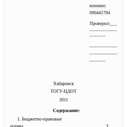
книжки:
090441794
Проверил:___
____________
______
_
____________
____________
______
_
Хабаровск
ТОГУ-ЦДОТ
2011
Содержание:
1. Бюджетно-правовые
нормы……………………………………………….3