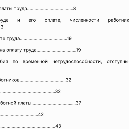
латы труда……………………………….8
да и его оплате, численности работник
13
плате труда………………………………..19
а оплату труда…………………………..19
 нетрудоспособности, отступные при
 работников……………………………….32
…………………………………….32
тной платы…………………………......37
…………
………………..42
ков…………………………………………43