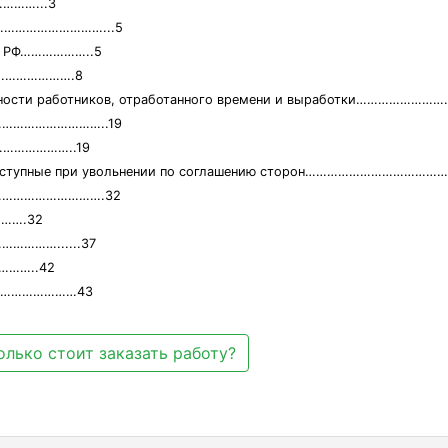
……...3
ы………………………………...5
а в РФ………………..5
……………………….8
сленности работников, отработанного времени и выработки………………
а………………………………..19
………………………..19
, отступные при увольнении по соглашению сторон……………………………
в……………………………….32
…….32
………………......37
……..42
………………………43
олько стоит заказать работу?