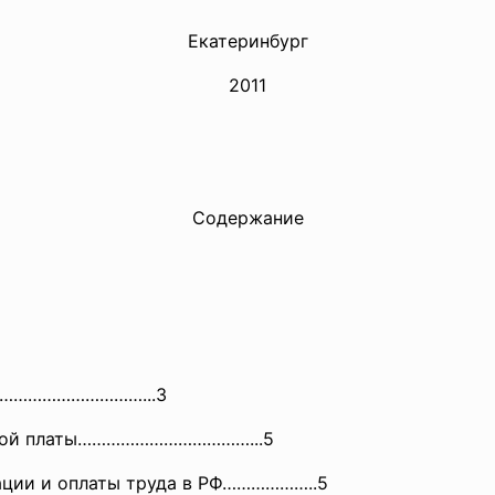
Екатеринбург
2011
Содержание
……………
………………...3
отной платы………………………………...5
и и оплаты труда в РФ………………..5