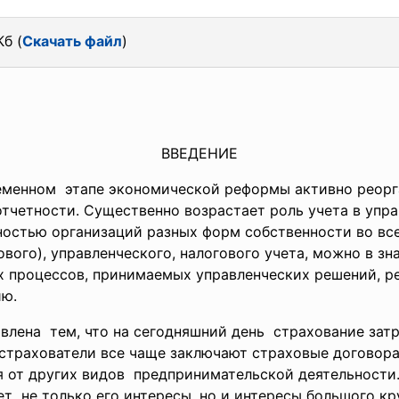
Кб (
Скачать файл
)
ВВЕДЕНИЕ
ременном этапе экономической реформы активно реорг
тчетности. Существенно возрастает роль учета в упр
ностью организаций разных форм собственности во все
вого), управленческого, налогового учета, можно в зн
 процессов, принимаемых управленческих решений, ре
ию.
влена тем, что на сегодняшний день страхование затр
страхователи все чаще заключают страховые договора
я от других видов предпринимательской
деятельности.
т не только его интересы, но и интересы большого к