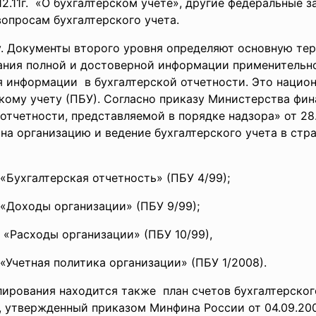
12.11г. «О бухгалтерском учете», другие федеральные з
опросам бухгалтерского учета.
у. Документы второго уровня определяют основную те
ания полной и достоверной информации применительн
ия информации в бухгалтерской отчетности. Это нацио
кому учету (ПБУ). Согласно приказу Министерства фи
тчетности, представляемой в порядке надзора» от 28.1
, на организацию и ведение бухгалтерского учета в ст
«Бухгалтерская отчетность» (ПБУ 4/99);
«Доходы организации» (ПБУ 9/99);
«Расходы организации» (ПБУ 10/99),
«Учетная политика организации» (ПБУ 1/2008).
лирования находится также план счетов бухгалтерско
 утвержденный приказом Минфина России от 04.09.200