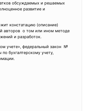
статков обсуждаемых и решаемых
олноценное развитие и
ржит констатацию (описание)
й авторов о том или ином методе
жений и разработок.
ком учете», федеральный закон №
ы по бухгалтерскому учету,
рмации.