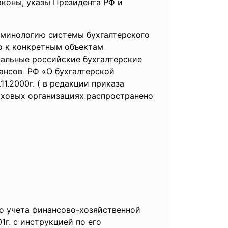
аконы, указы Президента РФ и
рминологию системы бухгалтерского
о к конкретным объектам
нальные российские бухгалтерские
нансов РФ «О бухгалтерской
1.2000г. ( в редакции приказа
раховых организациях распространено
го учета финансово-хозяйственной
1г. с инструкцией по его