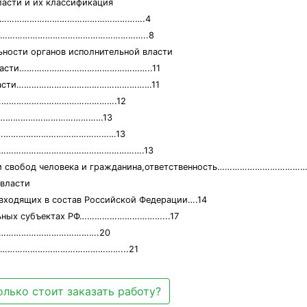
ласти и их классификация
 власти………………………………………………….4
власти…………………………………………………..8
льности органов исполнительной власти
ой власти……………………………………………..11
ой власти………………………………………………11
……………………………………………….12
………………………………………13
………………………………………………13
зации…………………………………………………….13
 прав и свобод человека и гражданина,ответственность……………
 власти
 входящих в состав Российской Федерации….14
альных субъектах РФ……………………………...17
…………………………………….20
…………………………………………………...21
олько стоит заказать работу?