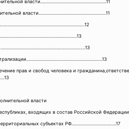
полнительной власти……………………………………………..11
полнительной власти………………………………………………11
……………………………………
…………………………….12
…………………
………………………………………13
……………………………………
………………………………13
ецентрализации………………………………………
…………….13
печение прав и свобод человека и гражданина,ответс
…13
сполнительной власти
республиках, входящих в состав Российской Федерации
в территориальных субъектах РФ……………………………...17